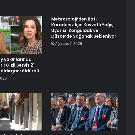
Meteoroloji’den Batı
Karadeniz İçin Kuvvetli Yağış
Uyarısı: Zonguldak ve
Düzce’de Sağanak Bekleniyor
Ağustos 7, 2026
y yakınlarında
rı! Gizli Servis 21
saldırganı öldürdü
2026