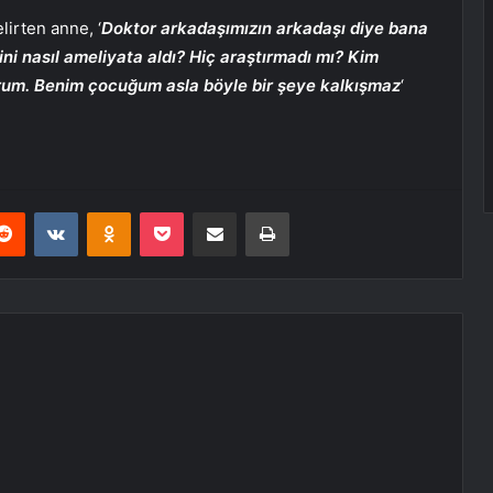
irten anne, ‘
Doktor arkadaşımızın arkadaşı diye bana
isini nasıl ameliyata aldı? Hiç araştırmadı mı? Kim
orum. Benim çocuğum asla böyle bir şeye kalkışmaz
‘
erest
Reddit
VKontakte
Odnoklassniki
Pocket
E-Posta ile paylaş
Yazdır