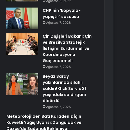
Ağustos 8, 2026
CHP’nin ‘kopyala-
yapıştır’ sözcüsü
Ağustos 7, 2026
Çin Dışişleri Bakanı: Çin
ve Brezilya Stratejik
İletişimi Sürdürmeli ve
Koordinasyonu
Güçlendirmeli
Ağustos 7, 2026
Beyaz Saray
yakınlarında silahlı
saldırı! Gizli Servis 21
yaşındaki saldırganı
öldürdü
Ağustos 7, 2026
Meteoroloji’den Batı Karadeniz İçin
Kuvvetli Yağış Uyarısı: Zonguldak ve
Düzce’de Sağanak Bekleniyor