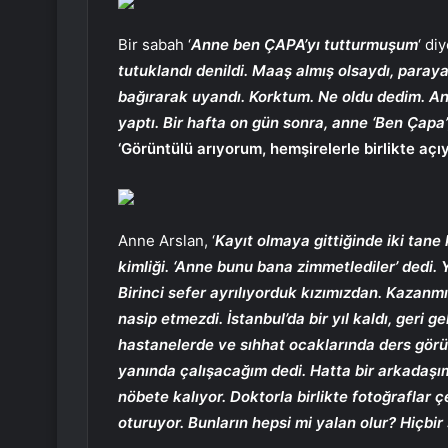
Bir sabah ‘
Anne ben ÇAPA’yı tutturmuşum
‘ di
tutuklandı denildi. Maaş almış olsaydı, paray
bağırarak uyandı. Korktum. Ne oldu dedim. An
yaptı. Bir hafta on gün sonra, anne ‘Ben Çapa
‘Görüntülü arıyorum, hemşirelerle birlikte açı
Anne Arslan, ‘
Kayıt olmaya gittiğinde iki tane ki
kimliği. ‘Anne bunu bana zimmetlediler’ dedi.
Birinci sefer ayrılıyorduk kızımızdan. Kazan
nasip etmezdi. İstanbul’da bir yıl kaldı, geri 
hastanelerde ve sıhhat ocaklarında ders görün
yanında çalışacağım dedi. Hatta bir arkadaşım 
nöbete kalıyor. Doktorla birlikte fotoğraflar 
oturuyor. Bunların hepsi mi yalan olur? Hiçbi