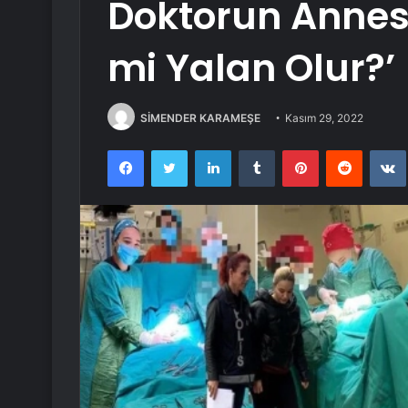
Doktorun Annesi
mi Yalan Olur?’
SİMENDER KARAMEŞE
Kasım 29, 2022
Facebook
Twitter
LinkedIn
Tumblr
Pinterest
Reddit