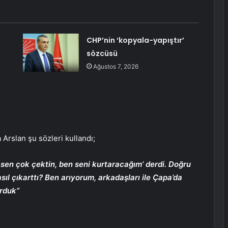
CHP’nin ‘kopyala-yapıştır’
sözcüsü
Ağustos 7, 2026
rslan şu sözleri kullandı;
sen çok çektin, ben seni kurtaracağım’ derdi. Doğru
sıl çıkarttı? Ben arıyorum, arkadaşları ile Çapa’da
orduk”