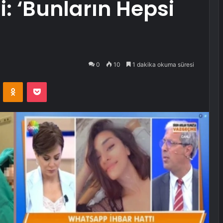
: ‘Bunların Hepsi
0
10
1 dakika okuma süresi
VKontakte
Odnoklassniki
Pocket