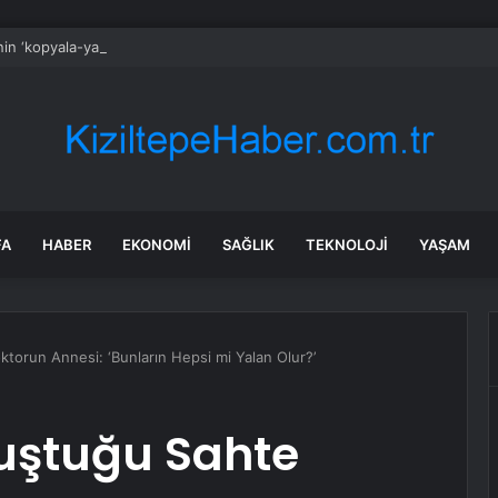
in ‘kopyala-yapıştır’ sözcüsü
FA
HABER
EKONOMI
SAĞLIK
TEKNOLOJI
YAŞAM
torun Annesi: ‘Bunların Hepsi mi Yalan Olur?’
nuştuğu Sahte