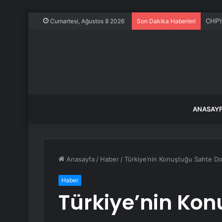
CHP’n
Cumartesi, Ağustos 8 2026
Son Dakika Haberleri
ANASAY
Anasayfa
/
Haber
/
Türkiye’nin Konuştuğu Sahte Dok
Haber
Türkiye’nin Ko