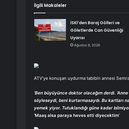
İlgili Makaleler
İSKİ’den Baraj Gölleri ve
Göletlerde Can Güvenliği
Uyarısı
Ağustos 8, 2026
ATV’ye konuşan uydurma tabibin annesi Semra A
‘Ben büyüyünce doktor olacağım derdi. ‘Anne 
söyleseydi, beni kurtarmasaydı. Bu kartları na
yemek yiyor. Tutuklandığı güne kadar bilmiy
‘Maaş alsa paraya heves etti diyecektim’