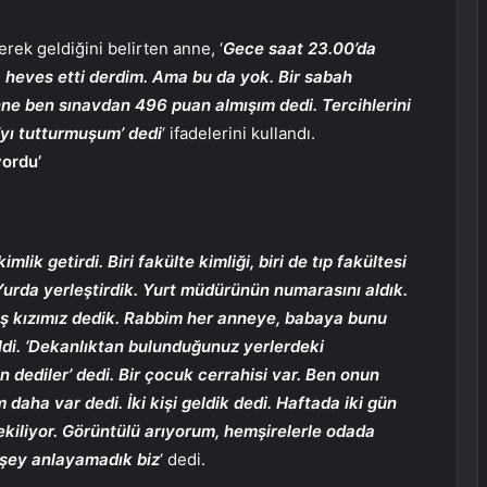
yerek geldiğini belirten anne, ‘
Gece saat 23.00’da
a heves etti derdim. Ama bu da yok. Bir sabah
ne ben sınavdan 496 puan almışım dedi. Tercihlerini
’yı tutturmuşum’ dedi
‘ ifadelerini kullandı.
yordu’
mlik getirdi. Biri fakülte kimliği, biri de tıp fakültesi
 Yurda yerleştirdik. Yurt müdürünün numarasını aldık.
mış kızımız dedik. Rabbim her anneye, babaya bunu
geldi. ‘Dekanlıktan bulunduğunuz yerlerdeki
 dediler’ dedi. Bir çocuk cerrahisi var. Ben onun
daha var dedi. İki kişi geldik dedi. Haftada iki gün
çekiliyor. Görüntülü arıyorum, hemşirelerle odada
r şey anlayamadık biz
‘ dedi.