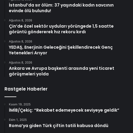
İstanbul’da sır ölüm: 37 yaşındaki kadın savcının
evinde ölü bulundu!
Ağustos 8, 2026
Çin’de özel sektör uyduları yörüngede 1,5 saatte
görüntü göndererek hız rekoru kırdı
Ağustos 8, 2026
YEDAŞ, Enerjinin Geleceğini Şekillendirecek Genç
Yetenekleri Arıyor
Ağustos 8, 2026
Ankara ve Avrupa başkenti arasında yeni ticaret
görüşmeleri yolda
Rastgele Haberler
Kasım 19, 2025
İMİB/Çekiç: “Rekabet edemeyecek seviyeye geldik”
Ekim 1, 2025
Roma’ya giden Türk çiftin tatili kabusa döndü