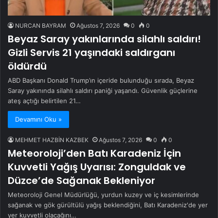
NURCAN BAYRAM
Ağustos 7, 2026
0
0
Beyaz Saray yakınlarında silahlı saldırı!
Gizli Servis 21 yaşındaki saldırganı
öldürdü
ABD Başkanı Donald Trump’ın içeride bulunduğu sırada, Beyaz
Saray yakınında silahlı saldırı paniği yaşandı. Güvenlik güçlerine
ateş açtığı belirtilen 21…
Devamını Oku »
MEHMET HAZBİN KAZBEK
Ağustos 7, 2026
0
0
Meteoroloji’den Batı Karadeniz İçin
Kuvvetli Yağış Uyarısı: Zonguldak ve
Düzce’de Sağanak Bekleniyor
Meteoroloji Genel Müdürlüğü, yurdun kuzey ve iç kesimlerinde
sağanak ve gök gürültülü yağış beklendiğini, Batı Karadeniz'de yer
yer kuvvetli olacağını…