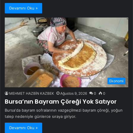
Devamını Oku »
Ekonomi
MEHMET HAZBİN KAZBEK
Ağustos 9, 2026
0
0
Bursa’nın Bayram Çöreği Yok Satıyor
Bursa'da bayram sofralarının vazgeçilmezi bayram çöreği, yoğun
talep nedeniyle günlerce sıraya giriyor.
Devamını Oku »