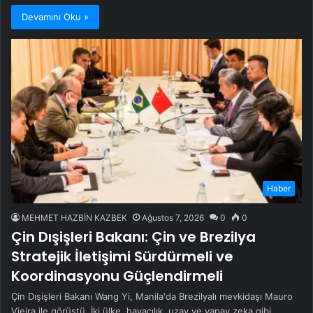
Devamını Oku »
Haber
MEHMET HAZBİN KAZBEK
Ağustos 7, 2026
0
0
Çin Dışişleri Bakanı: Çin ve Brezilya
Stratejik İletişimi Sürdürmeli ve
Koordinasyonu Güçlendirmeli
Çin Dışişleri Bakanı Wang Yi, Manila'da Brezilyalı mevkidaşı Mauro
Vieira ile görüştü. İki ülke, havacılık, uzay ve yapay zeka gibi…