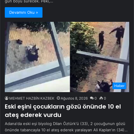
gün boyu sürecek. Peki,…
Devamını Oku »
Haber
MEHMET HAZBİN KAZBEK
Ağustos 8, 2026
0
0
Eski eşini çocukların gözü önünde 10 el
ateş ederek vurdu
Adana'da eski eşi biyolog Dilan Öztürk'ü (33), 2 çocuğunun gözü
önünde tabancayla 10 el ateş ederek yaralayan Ali Kaplan'ın (34)…