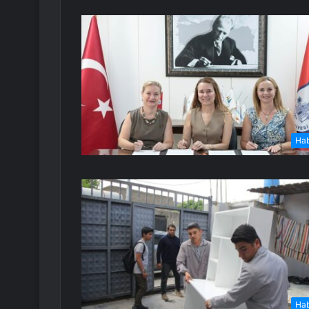
Ha
Ha