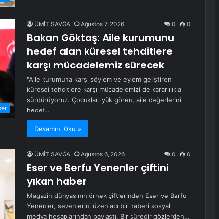
ÜMİT SAVĞA
Ağustos 7, 2026
0
0
Bakan Göktaş: Aile kurumunu
hedef alan küresel tehditlere
karşı mücadelemiz sürecek
"Aile kurumuna karşı söylem ve eylem geliştiren
küresel tehditlere karşı mücadelemizi de kararlılıkla
sürdürüyoruz. Çocukları yük gören, aile değerlerini
ber
hedef…
Devamını Oku »
ÜMİT SAVĞA
Ağustos 6, 2026
0
0
Eser ve Berfu Yenenler çiftini
yıkan haber
Magazin dünyasının örnek çiftlerinden Eser ve Berfu
Yenenler, sevenlerini üzen acı bir haberi sosyal
medya hesaplarından paylaştı. Bir süredir gözlerden…