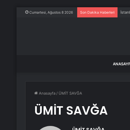
İstan
Cumartesi, Ağustos 8 2026
Son Dakika Haberleri
ANASAY
Anasayfa
/
ÜMİT SAVĞA
ÜMİT SAVĞA
ÜMİT SAVĞA