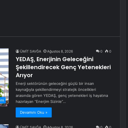
ÜMİT SAVĞA
Ağustos 8, 2026
0
0
YEDAŞ, Enerjinin Geleceğini
Şekillendirecek Genç Yetenekleri
Arıyor
Enerji sektörünün geleceğini güçlü bir insan
kaynağıyla şekillendirmeyi stratejik öncelikleri
arasında gören YEDAŞ, genç yetenekleri iş hayatına
omi
hazırlayan “Enerjim Sizinle”…
Devamını Oku »
ÜMİT SAVĞA
Ağustos 8, 2026
0
0