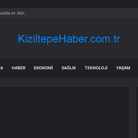
bul’da sır ölüm: 37 yaşındaki kadın savcının evinde ölü bulundu!
FA
HABER
EKONOMI
SAĞLIK
TEKNOLOJI
YAŞAM