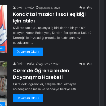
ÜMİT SAVĞA
Ağustos 8, 2026
0
0
Konak’ta imzalar fırsat eşitliği
için atıldı
Sivil toplum kuruluşlarıyla iş birliklerine bir yenisini
ekleyen Konak Belediyesi, Kordon Soroptimist Kulübü
Derneği ile imzaladığı protokolle kadınların, kız
çocuklarının…
ber
Devamını Oku »
ÜMİT SAVĞA
Ağustos 7, 2026
0
0
Cizre’de Öğrencilerden
Dayanışma Hareketi
Cizre'deki öğrenciler, çalışma alanı olmayan
arkadaşlarına masa ve sandalye hediye etti.
Devamını Oku »
ber