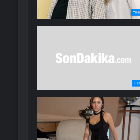
Yaş
Ha