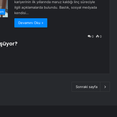
kariyerinin ilk yıllarında maruz kaldığı linç süreciyle
ilgili açıklamalarda bulundu. Bastık, sosyal medyada
am
kendisi…
Devamını Oku »
0
0
üşüyor?
Sonraki sayfa