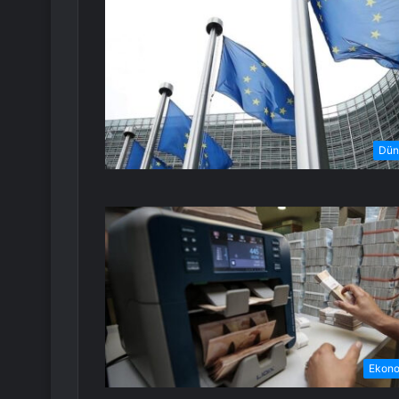
Dün
Ekon