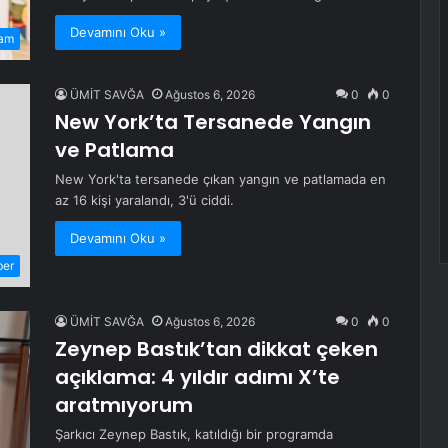
Devamını Oku »
am
ÜMİT SAVĞA
Ağustos 6, 2026
0
0
New York’ta Tersanede Yangın
ve Patlama
New York'ta tersanede çıkan yangın ve patlamada en
az 16 kişi yaralandı, 3'ü ciddi.
Devamını Oku »
ber
ÜMİT SAVĞA
Ağustos 6, 2026
0
0
Zeynep Bastık’tan dikkat çeken
açıklama: 4 yıldır adımı X’te
aratmıyorum
Şarkıcı Zeynep Bastık, katıldığı bir programda