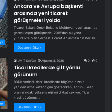
Ankara ve Avrupa başkenti
arasında yeni ticaret
görüşmeleri yolda
Ticaret Bakanı Ömer Bolat ile Moldova heyeti arasında
gerçekleşen görüşmede, 2016'dan bu yana
yürürlükte olan Serbest Ticaret Anlaşması'nın her iki…
ya
Devamını Oku »
ÜMİT SAVĞA
Ağustos 8, 2026
0
0
Ticari kredilerde çift yönlü
görünüm
BDDK verileri, ticari kredilerde büyüme hızının
yeniden ivme kazandığını gösterirken, sorunlu kredi
oranlarındaki yükseliş eğilimi dikkat çekiyor. Ticari
kredi büyümesi…
omi
Devamını Oku »