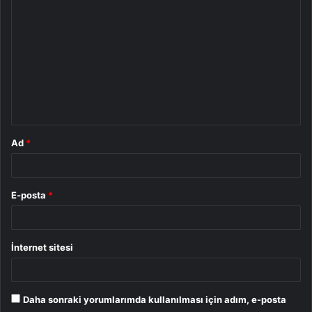
o
r
u
m
*
Ad
*
E-posta
*
İnternet sitesi
Daha sonraki yorumlarımda kullanılması için adım, e-posta