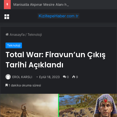
Manisa’da Akpınar Mesire Alanı hizmete açılıyor
Menü
Anasayfa
/
Teknoloji
Teknoloji
Total War: Firavun’un Çıkış
Tarihi Açıklandı
EROL KARSLI
Eylül 18, 2023
0
9
1 dakika okuma süresi