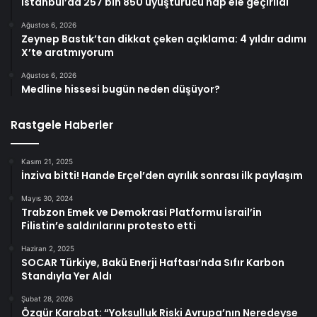
İstanbul’da 257 bin 850 uyuşturucu hap ele geçirildi
Ağustos 6, 2026
Zeynep Bastık’tan dikkat çeken açıklama: 4 yıldır adımı
X’te aratmıyorum
Ağustos 6, 2026
Medline hissesi bugün neden düşüyor?
Rastgele Haberler
Kasım 21, 2025
İnziva bitti! Hande Erçel’den ayrılık sonrası ilk paylaşım
Mayıs 30, 2024
Trabzon Emek ve Demokrasi Platformu İsrail’in
Filistin’e saldırılarını protesto etti
Haziran 2, 2025
SOCAR Türkiye, Bakü Enerji Haftası’nda Sıfır Karbon
Standıyla Yer Aldı
Şubat 28, 2026
Özgür Karabat: “Yoksulluk Riski Avrupa’nın Neredeyse