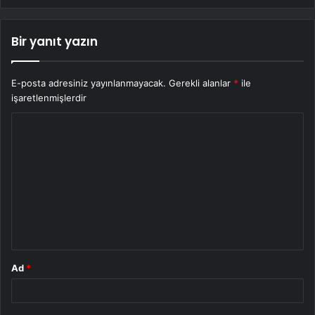
Bir yanıt yazın
E-posta adresiniz yayınlanmayacak.
Gerekli alanlar
*
ile
işaretlenmişlerdir
Y
o
r
u
m
*
Ad
*