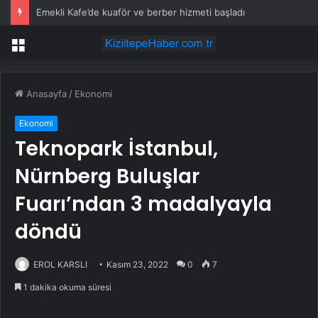
Emekli Kafe’de kuaför ve berber hizmeti başladı
Menü
Anasayfa
/
Ekonomi
Ekonomi
Teknopark İstanbul,
Nürnberg Buluşlar
Fuarı’ndan 3 madalyayla
döndü
EROL KARSLI
Kasım 23, 2022
0
7
1 dakika okuma süresi