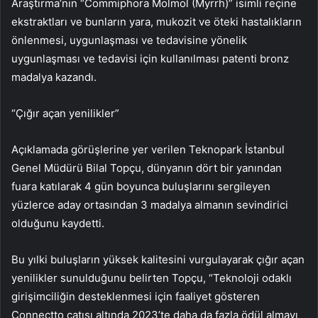
Araştırma’nın “Commiphora Molmol (Myrrh)” isimli reçine
ekstraktları ve bunların yara, mukozit ve öteki hastalıkların
önlenmesi, uygunlaşması ve tedavisine yönelik
uygunlaşması ve tedavisi için kullanılması patenti bronz
madalya kazandı.
“Çığır açan yenilikler”
Açıklamada görüşlerine yer verilen Teknopark İstanbul
Genel Müdürü Bilal Topçu, dünyanın dört bir yanından
fuara katılarak 4 gün boyunca buluşlarını sergileyen
yüzlerce aday ortasından 3 madalya almanın sevindirici
olduğunu kaydetti.
Bu yılki buluşların yüksek kalitesini vurgulayarak çığır açan
yenilikler sunulduğunu belirten Topçu, “Teknoloji odaklı
girişimciliğin desteklenmesi için faaliyet gösteren
Connectto çatısı altında 2023’te daha da fazla ödül almayı