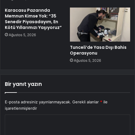
Karacasu Pazarında
Memnun Kimse Yok: “35
Senedir Piyasadayım, En
Kötü Yıllarımızı Yaşıyoruz”
Ağustos 5, 2026
Tunceli’de Yasa Dışı Bahis
Operasyonu
Ağustos 5, 2026
Bir yanıt yazın
E-posta adresiniz yayınlanmayacak.
Gerekli alanlar
*
ile
işaretlenmişlerdir
Y
o