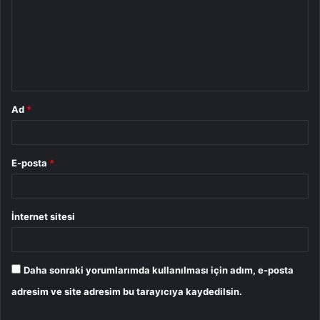
r
u
m
*
Ad
*
E-posta
*
İnternet sitesi
Daha sonraki yorumlarımda kullanılması için adım, e-posta
adresim ve site adresim bu tarayıcıya kaydedilsin.