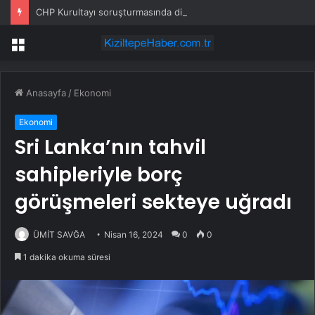
CHP Kurultayı soruşturmasında dikkat çeken ifadeler: Kızım iş için görüşmüş olabilir
Menü
Anasayfa
/
Ekonomi
Ekonomi
Sri Lanka’nın tahvil
sahipleriyle borç
görüşmeleri sekteye uğradı
ÜMİT SAVĞA
Nisan 16, 2024
0
0
1 dakika okuma süresi