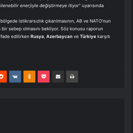
lenebilir enerjiyle değiştirmeye itiyor
” uyarısında
bölgede istikrarsızlık çıkarılmasının, AB ve NATO’nun
n bir sebep olmasını bekliyor. Söz konusu raporun
ifade edilirken
Rusya
,
Azerbaycan
ve
Türkiye
karşıtı
erest
Reddit
VKontakte
Odnoklassniki
Pocket
E-Posta ile paylaş
Yazdır