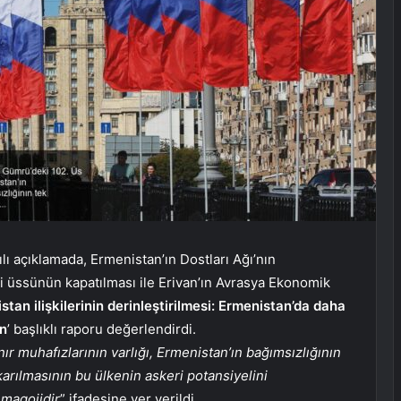
ılı açıklamada, Ermenistan’ın Dostları Ağı’nın
i üssünün kapatılması ile Erivan’ın Avrasya Ekonomik
tan ilişkilerinin derinleştirilmesi: Ermenistan’da daha
an
’ başlıklı raporu değerlendirdi.
r muhafızlarının varlığı, Ermenistan’ın bağımsızlığının
karılmasının bu ülkenin askeri potansiyelini
emagojidir
” ifadesine yer verildi.