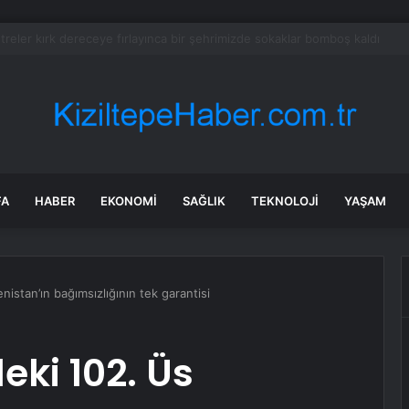
tayı soruşturmasında dikkat çeken ifadeler: Kızım iş için görüşmüş olabil
FA
HABER
EKONOMI
SAĞLIK
TEKNOLOJI
YAŞAM
istan’ın bağımsızlığının tek garantisi
ki 102. Üs