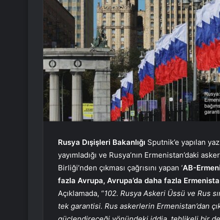
Rusya Dışişleri Bakanlığı
Sputnik’e yapılan yaz
yayımladığı ve Rusya’nın Ermenistan’daki asker
Birliği’nden çıkması çağrısını yapan ‘
AB-Ermenis
fazla Avrupa, Avrupa’da daha fazla Ermenist
Açıklamada, “
102. Rusya Askeri Üssü ve Rus sını
tek garantisi. Rus askerlerin Ermenistan’dan çı
güçlendireceği yönündeki iddia, tehlikeli bir d