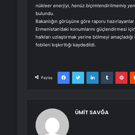
nükleer enerjiyi, henüz biçimlendirilmemiş yeni
bulundu.
Bakanlığın görüşüne göre raporu hazırlayanlar 
Ermenistan’daki konumlarını güçlendirmesi içi
halkları uzlaştırmak yerine bölmeyi amaçladığı 
fobileri kışkırttığı kaydedildi.
Facebook
Twitter
LinkedIn
Tumblr
Pint
Paylaş
ÜMİT SAVĞA