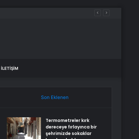
ir
İLETIŞIM
Son Eklenen
Termometreler kırk
dereceye fırlayınca bir
şehrimizde sokaklar