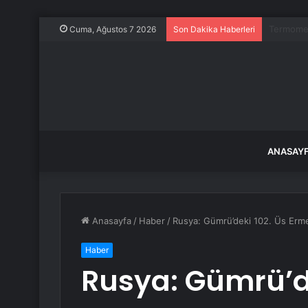
CHP Kurul
Cuma, Ağustos 7 2026
Son Dakika Haberleri
ANASAY
Anasayfa
/
Haber
/
Rusya: Gümrü’deki 102. Üs Ermen
Haber
Rusya: Gümrü’de