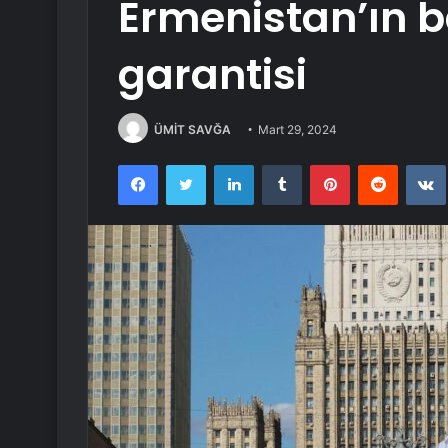
Ermenistan’ın b
garantisi
ÜMİT SAVĞA
Mart 29, 2024
Facebook
Twitter
LinkedIn
Tumblr
Pinterest
Reddit