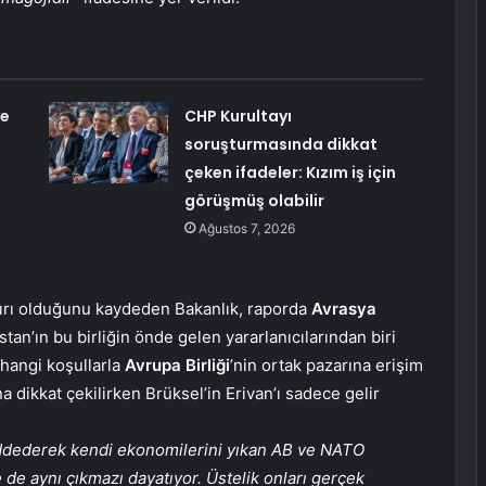
ye
CHP Kurultayı
soruşturmasında dikkat
çeken ifadeler: Kızım iş için
görüşmüş olabilir
Ağustos 7, 2026
ırı olduğunu kaydeden Bakanlık, raporda
Avrasya
an’ın bu birliğin önde gelen yararlanıcılarından biri
hangi koşullarla
Avrupa Birliği
’nin ortak pazarına erişim
 dikkat çekilirken Brüksel’in Erivan’ı sadece gelir
ddederek kendi ekonomilerini yıkan AB ve NATO
 de aynı çıkmazı dayatıyor. Üstelik onları gerçek