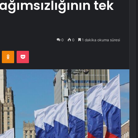
ağımsızlığının tek
0
0
1 dakika okuma süresi
VKontakte
Odnoklassniki
Pocket