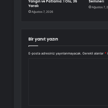
Yangın ve Patlama: 1 Ölü, 36
Semineri
Yaralı
Ağustos 7, 
Ağustos 7, 2026
Bir yanıt yazın
E-posta adresiniz yayınlanmayacak.
Gerekli alanlar
*
i
Y
o
r
u
m
*