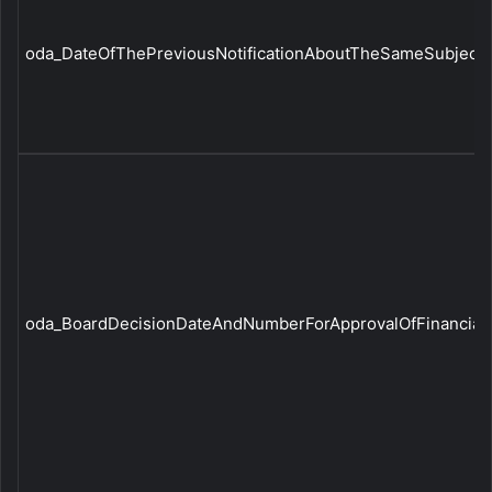
oda_DateOfThePreviousNotificationAboutTheSameSubject|
oda_BoardDecisionDateAndNumberForApprovalOfFinancialSt