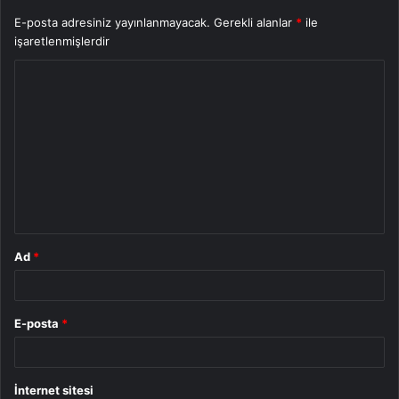
E-posta adresiniz yayınlanmayacak.
Gerekli alanlar
*
ile
işaretlenmişlerdir
Y
o
r
u
m
*
Ad
*
E-posta
*
İnternet sitesi