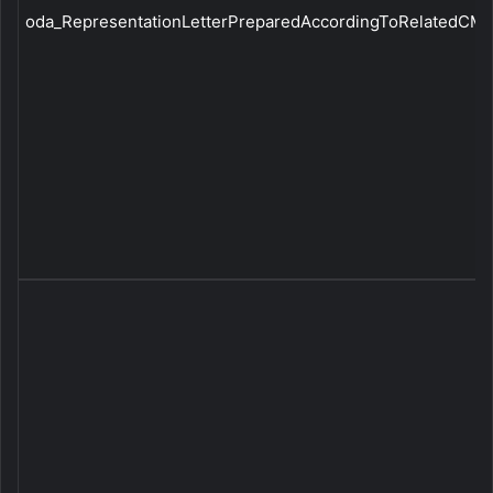
oda_RepresentationLetterPreparedAccordingToRelatedCMBC