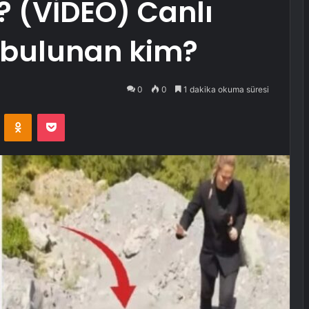
? (VİDEO) Canlı
 bulunan kim?
0
0
1 dakika okuma süresi
VKontakte
Odnoklassniki
Pocket