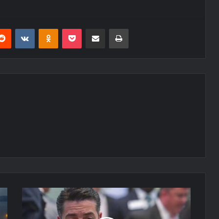
erest
Reddit
VKontakte
Odnoklassniki
Pocket
E-Posta ile paylaş
Yazdır