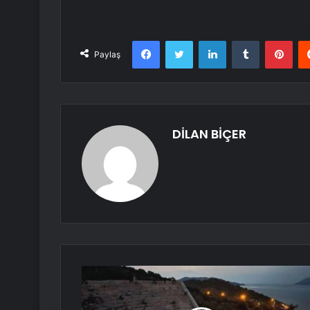
Facebook
Twitter
LinkedIn
Tumblr
Pint
Paylaş
DİLAN BİÇER