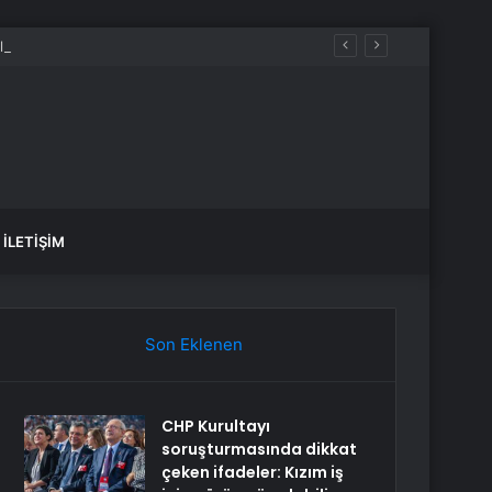
ir
İLETIŞIM
Son Eklenen
CHP Kurultayı
soruşturmasında dikkat
çeken ifadeler: Kızım iş