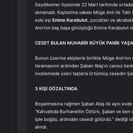
Seydikemer ilçesinde 22 Mart tarihinde ortada
alınamadı. Kaybolma vakası Müge Anlı ile Tatlı
eski eşi
Emine Karabulut
, çocukları ve akrabal
Anlı’nın baş başa görüştüğü Emine Karabulut cin
CESET BULAN MUHABİR BÜYÜK PANİK YAŞA
Bunun üzerine ekiplerle birlikte Müge Anlı’nın m
taramasının ardından Şaban Ataş’ın cansız bede
incelemede üzeri taşlarla örtülmüş cesedin Şaba
3 KİŞİ GÖZALTINDA
Boşanmasına rağmen Şaban Ataş ile aynı evde 
“Kahvaltıda Burhanettin Öztürk, Şaban ve ben o
iple boğdu, ardından cesedi götürdü.” dediği iddi
alındı.