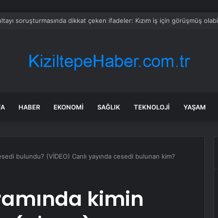
tayı soruşturmasında dikkat çeken ifadeler: Kızım iş için görüşmüş olabil
FA
HABER
EKONOMI
SAĞLIK
TEKNOLOJI
YAŞAM
sedi bulundu? (VİDEO) Canlı yayında cesedi bulunan kim?
ramında kimin