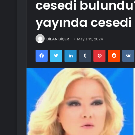
cesedi bulundu
yayında cesedi
DİLAN BİÇER
Mayıs 15, 2024
Facebook
Twitter
LinkedIn
Tumblr
Pinterest
Reddit