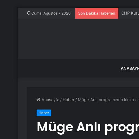
CHP Kurul
Cuma, Ağustos 7 2026
Son Dakika Haberleri
ANASAY
Anasayfa
/
Haber
/
Müge Anlı programında kimin ce
Haber
Müge Anlı prog