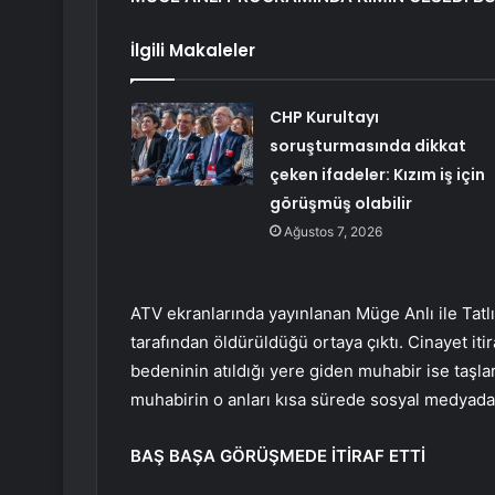
İlgili Makaleler
CHP Kurultayı
soruşturmasında dikkat
çeken ifadeler: Kızım iş için
görüşmüş olabilir
Ağustos 7, 2026
ATV ekranlarında yayınlanan Müge Anlı ile Tatl
tarafından öldürüldüğü ortaya çıktı. Cinayet itir
bedeninin atıldığı yere giden muhabir ise taşl
muhabirin o anları kısa sürede sosyal medyad
BAŞ BAŞA GÖRÜŞMEDE İTİRAF ETTİ