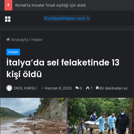
Konak’ta imzalar fırsat eşitliği için atıldı
Menü
Anasayfa
/
Haber
Haber
İtalya’da sel felaketinde 13
kişi öldü
EROL KARSLI
Haziran 6, 2023
0
7
Bir dakikadan az