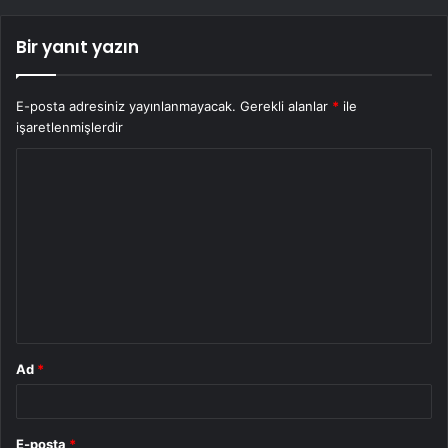
Bir yanıt yazın
E-posta adresiniz yayınlanmayacak.
Gerekli alanlar
*
ile
işaretlenmişlerdir
Y
o
r
u
m
*
Ad
*
E-posta
*