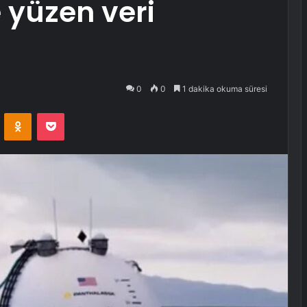
e yüzen veri
0
0
1 dakika okuma süresi
VKontakte
Odnoklassniki
Pocket