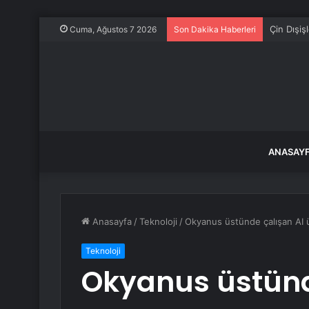
Çin Dışiş
Cuma, Ağustos 7 2026
Son Dakika Haberleri
ANASAY
Anasayfa
/
Teknoloji
/
Okyanus üstünde çalışan AI üs
Teknoloji
Okyanus üstünde