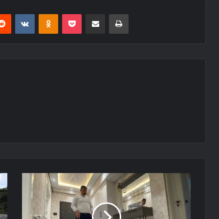
erest
Reddit
VKontakte
Odnoklassniki
Pocket
E-Posta ile paylaş
Yazdır