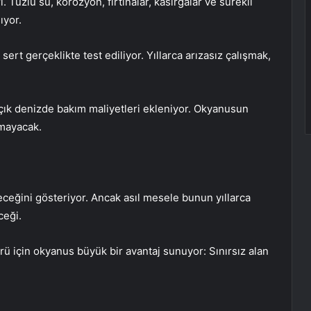
. Tuzlu su, korozyon, fırtınalar, kasırgalar ve sürekli
ıyor.
ert gerçeklikte test ediliyor. Yıllarca arızasız çalışmak,
çık denizde bakım maliyetleri ekleniyor. Okyanusun
lmayacak.
leceğini gösteriyor. Ancak asıl mesele bunun yıllarca
ceği.
rü için okyanus büyük bir avantaj sunuyor: Sınırsız alan