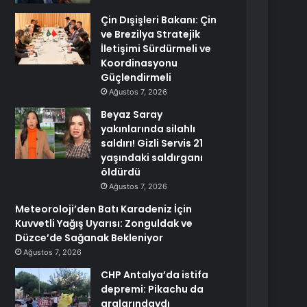
Çin Dışişleri Bakanı: Çin
ve Brezilya Stratejik
İletişimi Sürdürmeli ve
Koordinasyonu
Güçlendirmeli
Ağustos 7, 2026
Beyaz Saray
yakınlarında silahlı
saldırı! Gizli Servis 21
yaşındaki saldırganı
öldürdü
Ağustos 7, 2026
Meteoroloji’den Batı Karadeniz İçin
Kuvvetli Yağış Uyarısı: Zonguldak ve
Düzce’de Sağanak Bekleniyor
Ağustos 7, 2026
CHP Antalya’da istifa
depremi: Pikachu da
aralarındaydı