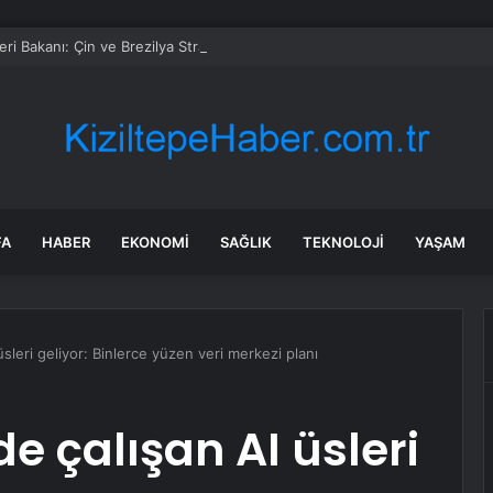
leri Bakanı: Çin ve Brezilya Stratejik İletişimi Sürdürmeli ve Koordinasyon
FA
HABER
EKONOMI
SAĞLIK
TEKNOLOJI
YAŞAM
leri geliyor: Binlerce yüzen veri merkezi planı
 çalışan AI üsleri