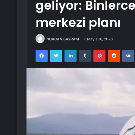
geliyor: Binlerc
merkezi planı
NURCAN BAYRAM
Mayıs 16, 2026
Facebook
Twitter
LinkedIn
Tumblr
Pinterest
Reddit