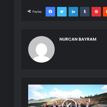
Facebook
Twitter
LinkedIn
Tumblr
Pint
Paylaş
NURCAN BAYRAM