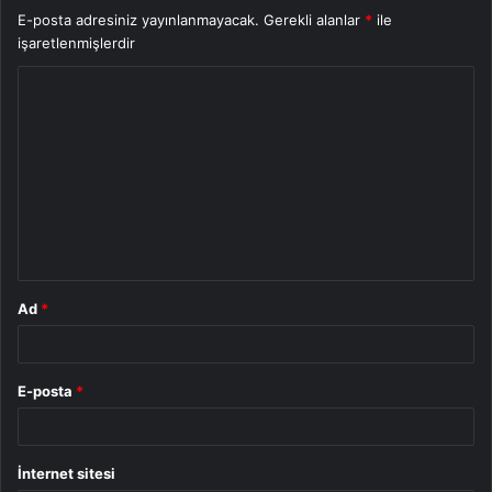
E-posta adresiniz yayınlanmayacak.
Gerekli alanlar
*
ile
işaretlenmişlerdir
Y
o
r
u
m
*
Ad
*
E-posta
*
İnternet sitesi