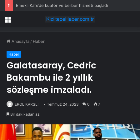
Emekli Kafe’de kuaför ve berber hizmeti başladı
Menü
Anasayfa
/
Haber
Haber
Galatasaray, Cedric
Bakambu ile 2 yıllık
sözleşme imzaladı.
EROL KARSLI
Temmuz 24, 2023
0
7
Bir dakikadan az