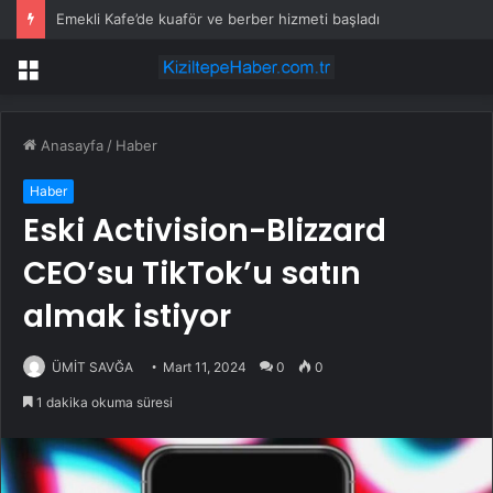
Emekli Kafe’de kuaför ve berber hizmeti başladı
Menü
Anasayfa
/
Haber
Haber
Eski Activision-Blizzard
CEO’su TikTok’u satın
almak istiyor
ÜMİT SAVĞA
Mart 11, 2024
0
0
1 dakika okuma süresi