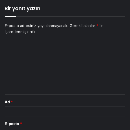
Bir yanıt yazın
E-posta adresiniz yayınlanmayacak.
Gerekli alanlar
*
ile
işaretlenmişlerdir
Y
o
r
u
m
*
Ad
*
E-posta
*