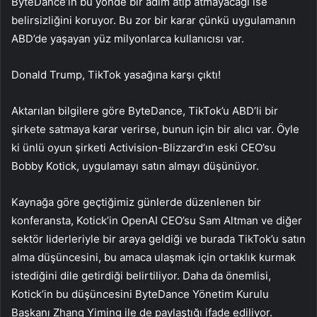
ByteDance’in bu yönde bir adım atıp atmayacağı ise
belirsizliğini koruyor. Bu zor bir karar çünkü uygulamanın
ABD’de yaşayan yüz milyonlarca kullanıcısı var.
Donald Trump, TikTok yasağına karşı çıktı!
Aktarılan bilgilere göre ByteDance, TikTok’u ABD’li bir
şirkete satmaya karar verirse, bunun için bir alıcı var. Öyle
ki ünlü oyun şirketi Activision-Blizzard’ın eski CEO’su
Bobby Kotick, uygulamayı satın almayı düşünüyor.
Kaynağa göre geçtiğimiz günlerde düzenlenen bir
konferansta, Kotick’in OpenAI CEO’su Sam Altman ve diğer
sektör liderleriyle bir araya geldiği ve burada TikTok’u satın
alma düşüncesini, bu amaca ulaşmak için ortaklık kurmak
istediğini dile getirdiği belirtiliyor. Daha da önemlisi,
Kotick’in bu düşüncesini ByteDance Yönetim Kurulu
Başkanı Zhang Yiming ile de paylaştığı ifade ediliyor.