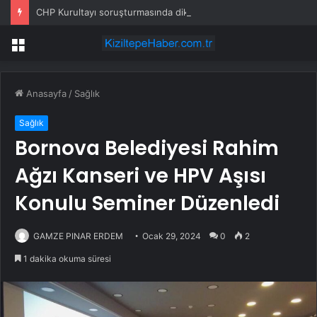
CHP Kurultayı soruşturmasında dikkat çeken ifadeler: Kızım iş için görüşmüş olabilir
Menü
Anasayfa
/
Sağlık
Sağlık
Bornova Belediyesi Rahim
Ağzı Kanseri ve HPV Aşısı
Konulu Seminer Düzenledi
GAMZE PINAR ERDEM
Ocak 29, 2024
0
2
1 dakika okuma süresi