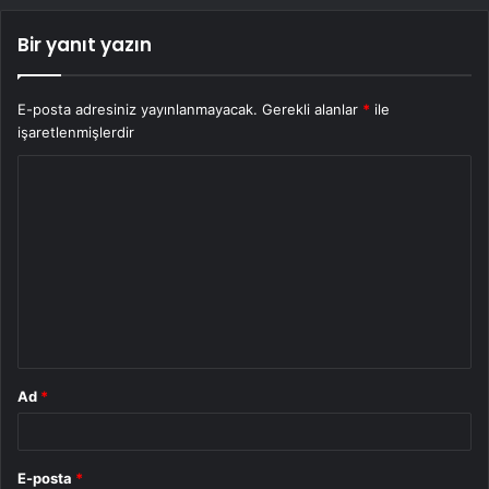
Bir yanıt yazın
E-posta adresiniz yayınlanmayacak.
Gerekli alanlar
*
ile
işaretlenmişlerdir
Y
o
r
u
m
*
Ad
*
E-posta
*