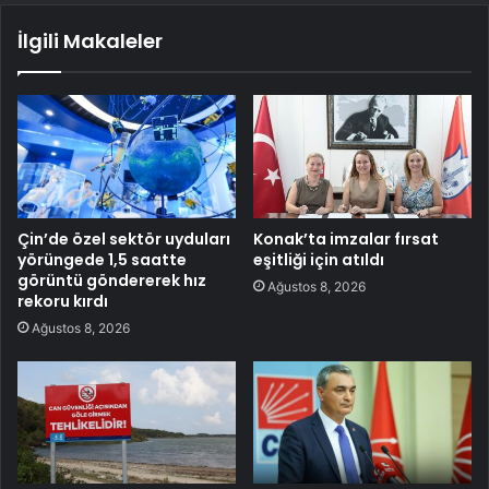
İlgili Makaleler
Çin’de özel sektör uyduları
Konak’ta imzalar fırsat
yörüngede 1,5 saatte
eşitliği için atıldı
görüntü göndererek hız
Ağustos 8, 2026
rekoru kırdı
Ağustos 8, 2026