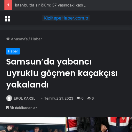
İstanbul’da sır ölüm: 37 yaşındaki kadın savcının evinde ölü bulundu!
Menü
Anasayfa
/
Haber
Haber
Samsun’da yabancı
uyruklu göçmen kaçakçısı
yakalandı
EROL KARSLI
Temmuz 21, 2023
0
6
Bir dakikadan az