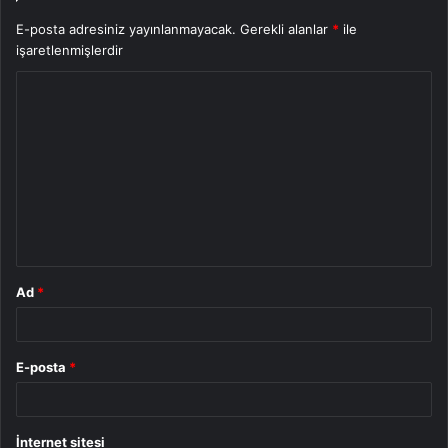
E-posta adresiniz yayınlanmayacak.
Gerekli alanlar
*
ile
işaretlenmişlerdir
Y
o
r
u
m
*
Ad
*
E-posta
*
İnternet sitesi