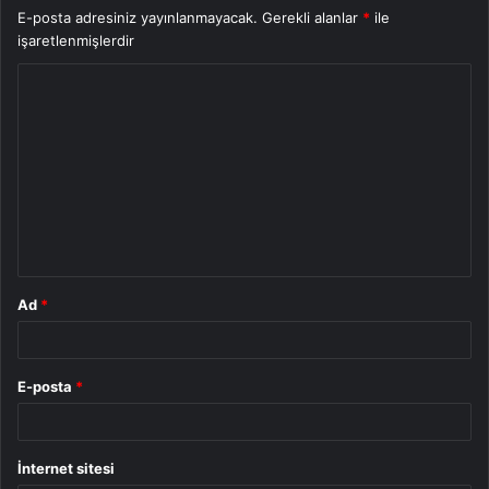
E-posta adresiniz yayınlanmayacak.
Gerekli alanlar
*
ile
işaretlenmişlerdir
Y
o
r
u
m
*
Ad
*
E-posta
*
İnternet sitesi