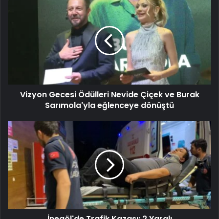
Vizyon Gecesi Ödülleri Nevide Çiçek ve Burak
Sarımola'yla eğlenceye dönüştü
İnegöl'de Trafik Kazası: 2 Yaralı