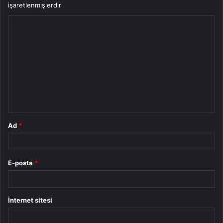
işaretlenmişlerdir
Y
o
r
u
m
*
Ad
*
E-posta
*
İnternet sitesi