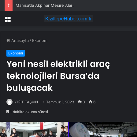
Manisa’da Akpınar Mesire Alanı hizmete açılıyor
Menü
Anasayfa
/
Ekonomi
Ekonomi
Yeni nesil elektrikli araç
teknolojileri Bursa’da
buluşacak
YİĞİT TAŞKIN
Temmuz 1, 2023
0
6
1 dakika okuma süresi