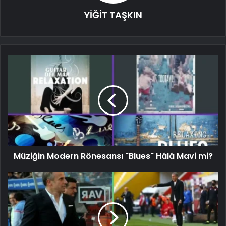
YİĞİT TAŞKIN
Müziğin Modern Rönesansı "Blues" Hâlâ Mavi mi?