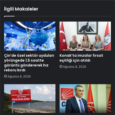
İlgili Makaleler
Çin’de özel sektör uyduları
Konak’ta imzalar fırsat
yörüngede 1,5 saatte
eşitliği için atıldı
görüntü göndererek hız
Ağustos 8, 2026
rekoru kırdı
Ağustos 8, 2026