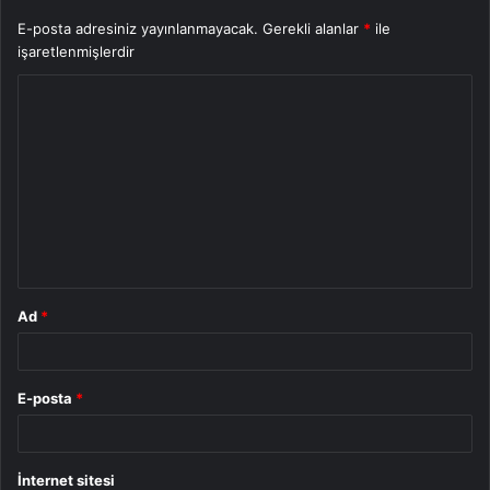
E-posta adresiniz yayınlanmayacak.
Gerekli alanlar
*
ile
işaretlenmişlerdir
Y
o
r
u
m
*
Ad
*
E-posta
*
İnternet sitesi