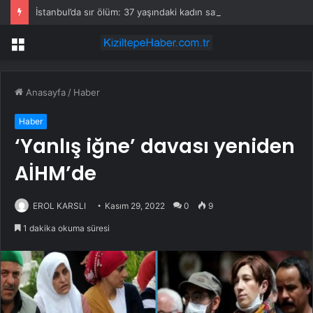
İstanbul’da sır ölüm: 37 yaşındaki kadın savcının evinde ölü bulundu!
Menü
Anasayfa
/
Haber
Haber
‘Yanlış iğne’ davası yeniden
AİHM’de
EROL KARSLI
Kasım 29, 2022
0
9
1 dakika okuma süresi