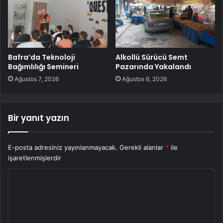
Bafra’da Teknoloji
Alkollü Sürücü Semt
Bağımlılığı Semineri
Pazarında Yakalandı
Ağustos 7, 2026
Ağustos 6, 2026
Bir yanıt yazın
E-posta adresiniz yayınlanmayacak.
Gerekli alanlar
*
ile
işaretlenmişlerdir
Y
o
r
u