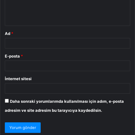
m
*
Ad
*
E-posta
*
İnternet sitesi
Daha sonraki yorumlarımda kullanılması için adım, e-posta
adresim ve site adresim bu tarayıcıya kaydedilsin.