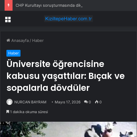
CHP Kurultayı soruşturmasında dikkat çeken ifadeler: Kızım iş için görüşmüş olabilir
Menü
Anasayfa
/
Haber
Haber
Üniversite öğrencisine
kabusu yaşattılar: Bıçak ve
sopalarla dövdüler
NURCAN BAYRAM
Mayıs 17, 2026
0
0
1 dakika okuma süresi