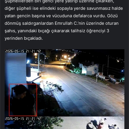
Şüphelilerden biri genci yere yatırıp üzerine çıkarken,
diğer şüpheli ise elindeki sopayla yerde savunmasız halde
yatan gencin başına ve vücuduna defalarca vurdu. Gözü
dönmüş saldırganlardan Emrullah C.’nin üzerinde oturan
şahıs, yanındaki bıçağı çıkararak talihsiz öğrenciyi 3
yerinden bıçakladı.