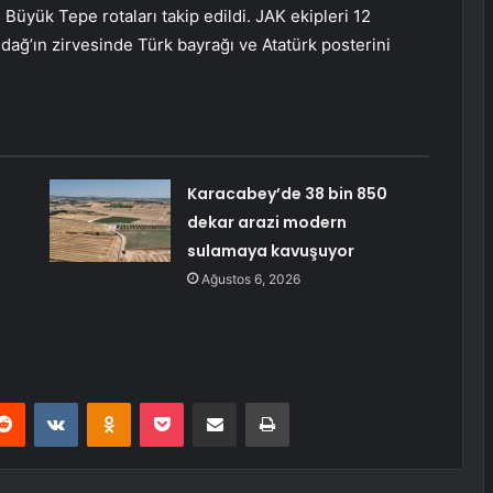
 Büyük Tepe rotaları takip edildi. JAK ekipleri 12
dağ’ın zirvesinde Türk bayrağı ve Atatürk posterini
Karacabey’de 38 bin 850
dekar arazi modern
sulamaya kavuşuyor
Ağustos 6, 2026
erest
Reddit
VKontakte
Odnoklassniki
Pocket
E-Posta ile paylaş
Yazdır