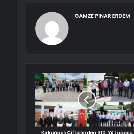
GAMZE PINAR ERDEM
Kırkağaçlı Çiftçilerden 100. Yıl Logosu