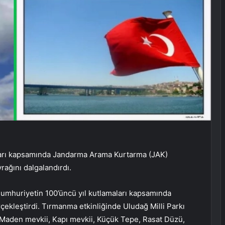
ları kapsamında Jandarma Arama Kurtarma (JAK)
yrağını dalgalandırdı.
Cumhuriyetin 100’üncü yıl kutlamaları kapsamında
ekleştirdi. Tırmanma etkinliğinde Uludağ Milli Parkı
u, Maden mevkii, Kapı mevkii, Küçük Tepe, Rasat Düzü,