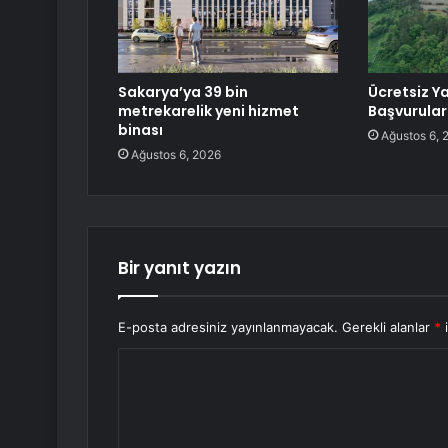
Sakarya’ya 39 bin
Ücretsiz Y
metrekarelik yeni hizmet
Başvurular
binası
Ağustos 6, 
Ağustos 6, 2026
Bir yanıt yazın
E-posta adresiniz yayınlanmayacak.
Gerekli alanlar
*
i
Y
o
r