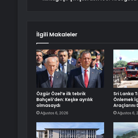
İlgili Makaleler
Özgür Özel’e ilk tebrik
Sri Lanka T
Bahçeli’den: Keşke ayrılık
Önlemek İç
olmasaydı
Araçlarını
Ağustos 6, 2026
Ağustos 6, 