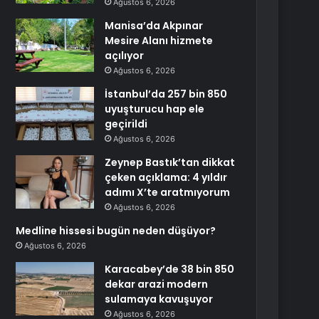
Ağustos 6, 2026
Manisa’da Akpınar
Mesire Alanı hizmete
açılıyor
Ağustos 6, 2026
İstanbul’da 257 bin 850
uyuşturucu hap ele
geçirildi
Ağustos 6, 2026
Zeynep Bastık’tan dikkat
çeken açıklama: 4 yıldır
adımı X’te aratmıyorum
Ağustos 6, 2026
Medline hissesi bugün neden düşüyor?
Ağustos 6, 2026
Karacabey’de 38 bin 850
dekar arazi modern
sulamaya kavuşuyor
Ağustos 6, 2026