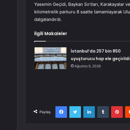
Yasemin Geçidi, Baykan Sırtları, Karakayalar ve
kilometrelik parkuru 8 saatte tamamlayarak Ulu
dalgalandırdı.
İlgili Makaleler
İstanbul’da 257 bin 850
uyuşturucu hap ele geçirildi
Ağustos 6, 2026
Facebook
Twitter
LinkedIn
Tumblr
Pint
Paylaş