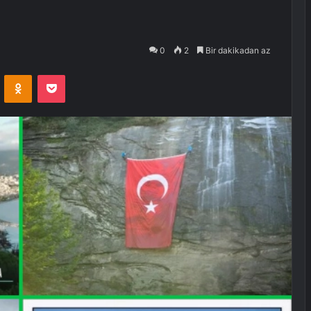
0
2
Bir dakikadan az
VKontakte
Odnoklassniki
Pocket