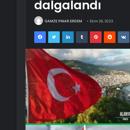
dalgalandı
GAMZE PINAR ERDEM
Ekim 29, 2023
Facebook
Twitter
LinkedIn
Tumblr
Pinterest
Reddit