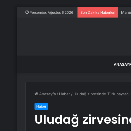
Manis
Perşembe, Ağustos 6 2026
Son Dakika Haberleri
ANASAY
Anasayfa
/
Haber
/
Uludağ zirvesinde Türk bayrağı 
Haber
Uludağ zirvesin