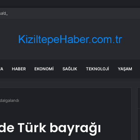
a’da Akpınar Mesire Alanı hizmete açılıyor
FA
HABER
EKONOMI
SAĞLIK
TEKNOLOJI
YAŞAM
dalgalandı
de Türk bayrağı