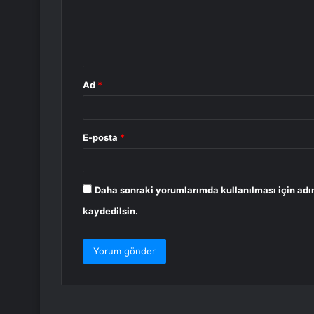
u
m
*
Ad
*
E-posta
*
Daha sonraki yorumlarımda kullanılması için adı
kaydedilsin.