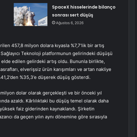
SpaceX hisselerinde bilanço
sonrası sert düşüş
Ağustos 6, 2026
rilen 457,8 milyon dolara kıyasla %7,7’lik bir artış
 Sağlayıcı Teknoloji platformunun gelirindeki düşüşü
de edilen gelirdeki artış oldu. Bununla birlikte,
srafları, elverişsiz ürün karışımları ve artan nakliye
e %41,2’den %35,3’e düşerek düşüş gösterdi.
milyon dolar olarak gerçekleşti ve bir önceki yıl
ında azaldı. Kârlılıktaki bu düşüş temel olarak daha
 yüksek faiz giderinden kaynaklandı. Şirketin
zancı da geçen yılın aynı dönemine göre sırasıyla