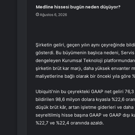
Medline hissesi bugün neden düşüyor?
Ağustos 6, 2026
Şirketin geliri, geçen yılın aynı çeyreğinde bildi
gösterdi. Bu büyümenin başlıca nedeni, Servis
dengeleyen Kurumsal Teknoloji platformundan el
şirketin brüt kar marjı, daha yüksek envanter ma
maliyetlerine bağlı olarak bir önceki yıla gör
Ubiquiti’nin bu çeyrekteki GAAP net geliri 76,3 
bildirilen 98,6 milyon dolara kıyasla %22,6 oran
düşük brüt kâr, artan işletme giderleri ve daha
seyreltilmiş hisse başına GAAP ve GAAP dışı ka
%22,7 ve %22,4 oranında azaldı.