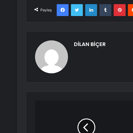
Facebook
Twitter
LinkedIn
Tumblr
Pint
Paylaş
DİLAN BİÇER