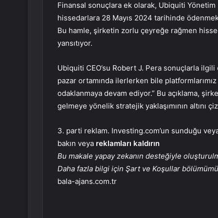
Finansal sonuçlara ek olarak, Ubiquiti Yönetim K
hissedarlara 28 Mayıs 2024 tarihinde ödenmek ü
Bu hamle, şirketin zorlu çeyreğe rağmen hisse
yansıtıyor.
Ubiquiti CEO’su Robert J. Pera sonuçlarla ilgili
pazar ortamında ilerlerken bile platformlarımı
odaklanmaya devam ediyor.” Bu açıklama, şirke
gelmeye yönelik stratejik yaklaşımının altını çiz
3. parti reklam. Investing.com’un sunduğu veya 
bakın veya
reklamları kaldırın
Bu makale yapay zekanın desteğiyle oluşturulmuş
Daha fazla bilgi için Şart ve Koşullar bölümüm
bala-ajans.com.tr