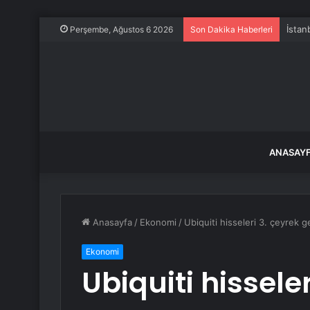
Bilec
Perşembe, Ağustos 6 2026
Son Dakika Haberleri
ANASAY
Anasayfa
/
Ekonomi
/
Ubiquiti hisseleri 3. çeyrek ge
Ekonomi
Ubiquiti hisseler