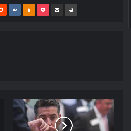
erest
Reddit
VKontakte
Odnoklassniki
Pocket
E-Posta ile paylaş
Yazdır