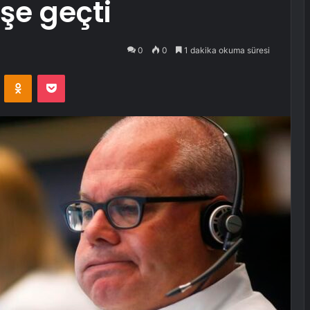
işe geçti
0
0
1 dakika okuma süresi
VKontakte
Odnoklassniki
Pocket