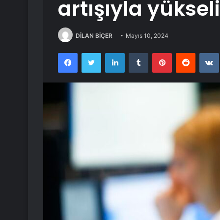
artışıyla yüksel
DİLAN BİÇER
Mayıs 10, 2024
Facebook
Twitter
LinkedIn
Tumblr
Pinterest
Reddit