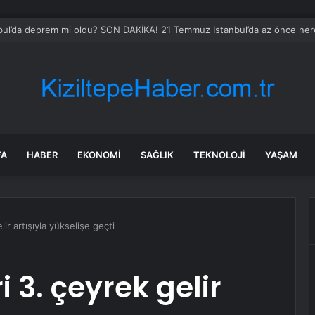
ik’te Vali Sözer’den coğrafi işaretli Kamber Biberi hasadı
FA
HABER
EKONOMI
SAĞLIK
TEKNOLOJI
YAŞAM
lir artışıyla yükselişe geçti
i 3. çeyrek gelir