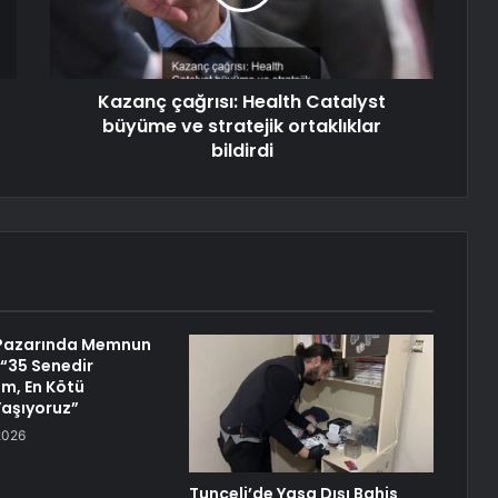
Kazanç çağrısı: Health Catalyst
büyüme ve stratejik ortaklıklar
bildirdi
Pazarında Memnun
 “35 Senedir
m, En Kötü
 Yaşıyoruz”
2026
Tunceli’de Yasa Dışı Bahis