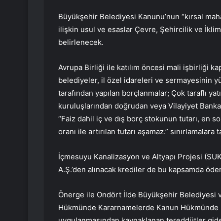
Büyükşehir Belediyesi Kanunu’nun “kırsal mah
ilişkin usul ve esaslar Çevre, Şehircilik ve İkl
belirlenecek.
Avrupa Birliği ile katılım öncesi mali işbirliği
belediyeler, il özel idareleri ve sermayesinin y
tarafından yapılan borçlanmalar; Çok taraflı yat
kuruluşlarından doğrudan veya Vilayiyet Bankas
“Faiz dahil iç ve dış borç stokunun tutarı, en 
oranı ile artırılan tutarı aşamaz.” sınırlamalara 
İçmesuyu Kanalizasyon ve Altyapı Projesi (SUKA
A.Ş.’den alınacak krediler de bu kapsamda öden
Önerge ile Ondört İlde Büyükşehir Belediyesi 
Hükmünde Kararnamelerde Kanun Hükmünde Ka
uygulanmasından kaynaklanan tereddütler gider