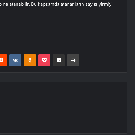
ine atanabilir. Bu kapsamda atananların sayısı yirmiyi
erest
Reddit
VKontakte
Odnoklassniki
Pocket
E-Posta ile paylaş
Yazdır