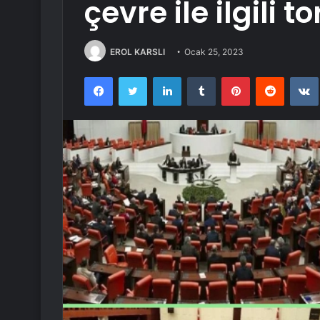
çevre ile ilgili 
EROL KARSLI
Ocak 25, 2023
Facebook
Twitter
LinkedIn
Tumblr
Pinterest
Reddit