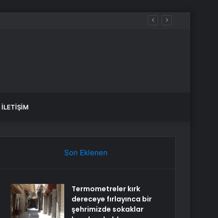
ir
İLETIŞIM
Son Eklenen
Termometreler kırk
dereceye fırlayınca bir
şehrimizde sokaklar