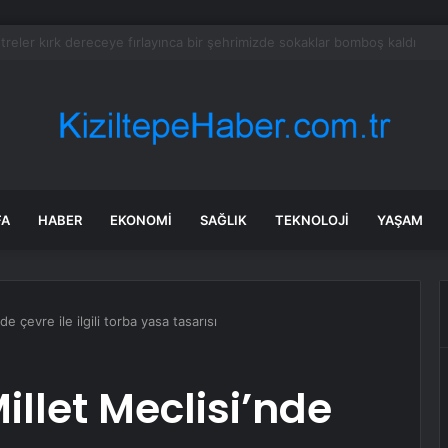
tayı soruşturmasında dikkat çeken ifadeler: Kızım iş için görüşmüş olabil
FA
HABER
EKONOMI
SAĞLIK
TEKNOLOJI
YAŞAM
e çevre ile ilgili torba yasa tasarısı
illet Meclisi’nde