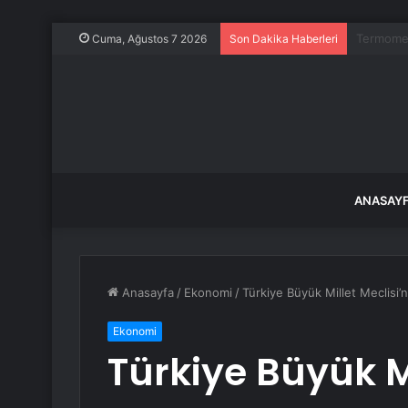
CHP Kurul
Cuma, Ağustos 7 2026
Son Dakika Haberleri
ANASAY
Anasayfa
/
Ekonomi
/
Türkiye Büyük Millet Meclisi’nd
Ekonomi
Türkiye Büyük M