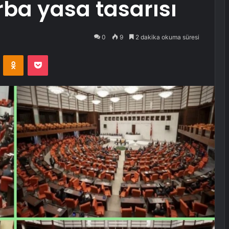
torba yasa tasarısı
0
9
2 dakika okuma süresi
VKontakte
Odnoklassniki
Pocket