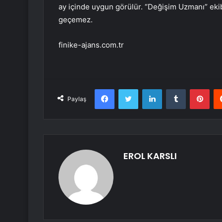
ay içinde uygun görülür. “Değişim Uzmanı” ekib
geçemez.
finike-ajans.com.tr
Facebook
Twitter
LinkedIn
Tumblr
Pint
Paylaş
EROL KARSLI