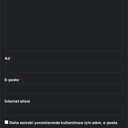
o
r
u
m
*
Ad
*
E-posta
*
İnternet sitesi
Daha sonraki yorumlarımda kullanılması için adım, e-posta