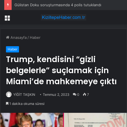
Gülistan Doku soruşturmasında 4 polis tutuklandı
Menü
Anasayfa
/
Haber
Haber
Trump, kendisini “gizli
belgelerle” suçlamak için
Miami’de mahkemeye çıktı
YİĞİT TAŞKIN
Temmuz 2, 2023
0
7
1 dakika okuma süresi