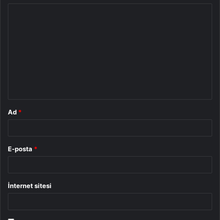
Y
o
r
u
m
*
Ad
*
E-posta
*
İnternet sitesi