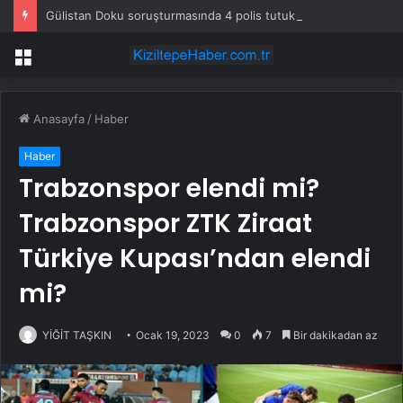
Gülistan Doku soruşturmasında 4 polis tutuklandı
Menü
Anasayfa
/
Haber
Haber
Trabzonspor elendi mi?
Trabzonspor ZTK Ziraat
Türkiye Kupası’ndan elendi
mi?
YİĞİT TAŞKIN
Ocak 19, 2023
0
7
Bir dakikadan az