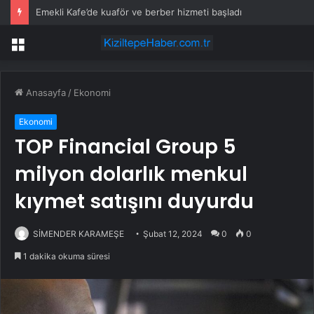
Emekli Kafe’de kuaför ve berber hizmeti başladı
Menü
Anasayfa
/
Ekonomi
Ekonomi
TOP Financial Group 5
milyon dolarlık menkul
kıymet satışını duyurdu
SİMENDER KARAMEŞE
Şubat 12, 2024
0
0
1 dakika okuma süresi