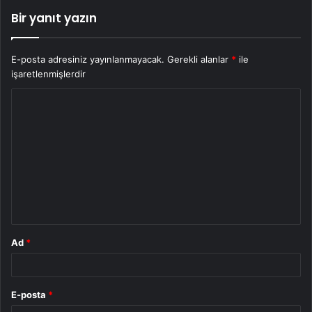
Bir yanıt yazın
E-posta adresiniz yayınlanmayacak.
Gerekli alanlar
*
ile
işaretlenmişlerdir
Y
o
r
u
m
*
Ad
*
E-posta
*