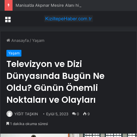
Manisa’da Akpınar Mesire Alanı hizmete açılıyor
Menü
Anasayfa
/
Yaşam
Yaşam
Televizyon ve Dizi
Dünyasında Bugün Ne
Oldu? Günün Önemli
Noktaları ve Olayları
YİĞİT TAŞKIN
Eylül 5, 2023
0
9
1 dakika okuma süresi