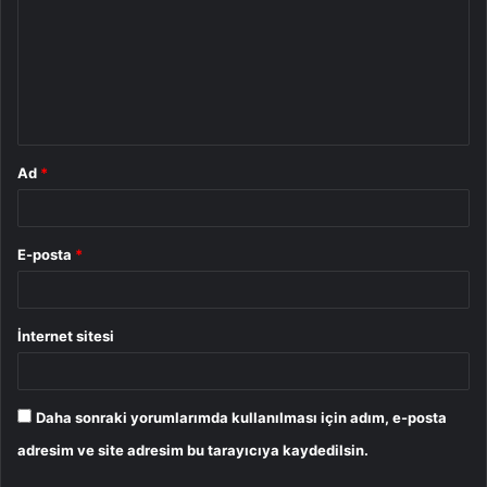
r
u
m
*
Ad
*
E-posta
*
İnternet sitesi
Daha sonraki yorumlarımda kullanılması için adım, e-posta
adresim ve site adresim bu tarayıcıya kaydedilsin.