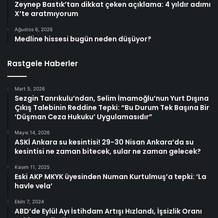
Zeynep Bastık’tan dikkat çeken açıklama: 4 yıldır adımı
X’te aratmıyorum
Ağustos 6, 2026
Medline hissesi bugün neden düşüyor?
Rastgele Haberler
Mart 5, 2026
Sezgin Tanrıkulu’ndan, Selim İmamoğlu’nun Yurt Dışına
Çıkış Talebinin Reddine Tepki: “Bu Durum Tek Başına Bir
‘Düşman Ceza Hukuku’ Uygulamasıdır”
Mayıs 14, 2026
ASKİ Ankara su kesintisi! 29-30 Nisan Ankara’da su
kesintisi ne zaman bitecek, sular ne zaman gelecek?
Kasım 11, 2025
Eski AKP MKYK üyesinden Numan Kurtulmuş’a tepki: ‘La
havle vela’
Ekim 7, 2024
ABD’de Eylül Ayı İstihdam Artışı Hızlandı, İşsizlik Oranı