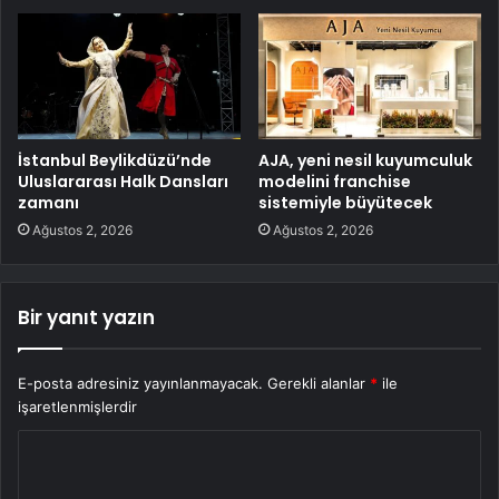
İstanbul Beylikdüzü’nde
AJA, yeni nesil kuyumculuk
Uluslararası Halk Dansları
modelini franchise
zamanı
sistemiyle büyütecek
Ağustos 2, 2026
Ağustos 2, 2026
Bir yanıt yazın
E-posta adresiniz yayınlanmayacak.
Gerekli alanlar
*
ile
işaretlenmişlerdir
Y
o