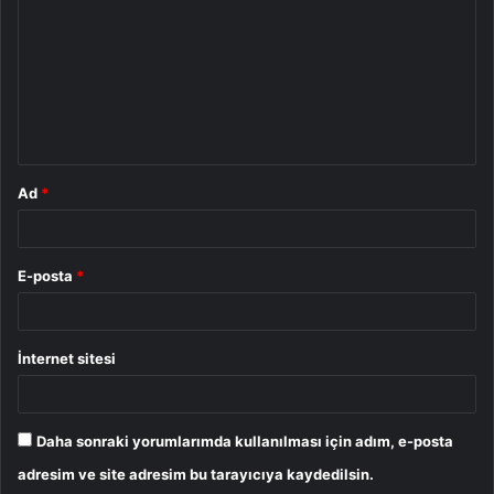
r
u
m
*
Ad
*
E-posta
*
İnternet sitesi
Daha sonraki yorumlarımda kullanılması için adım, e-posta
adresim ve site adresim bu tarayıcıya kaydedilsin.