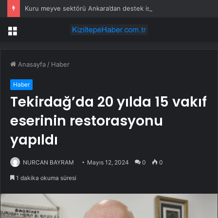
Kuru meyve sektörü Ankara’dan destek istedi
Menü
Anasayfa
/
Haber
Haber
Tekirdağ’da 20 yılda 15 vakıf
eserinin restorasyonu
yapıldı
NURCAN BAYRAM
Mayıs 12, 2024
0
0
1 dakika okuma süresi