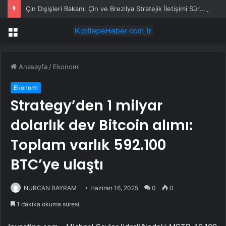
Çin Dışişleri Bakanı: Çin ve Brezilya Stratejik İletişimi Sürdürmeli ve Koordinasyonu Güçlendirmeli
Menü
Anasayfa
/
Ekonomi
Ekonomi
Strategy’den 1 milyar
dolarlık dev Bitcoin alımı:
Toplam varlık 592.100
BTC’ye ulaştı
NURCAN BAYRAM
Haziran 16, 2025
0
0
1 dakika okuma süresi