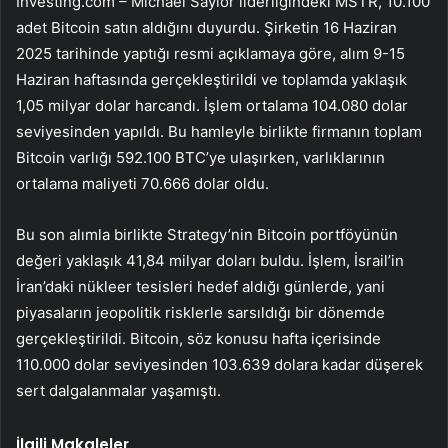
Investing.com –
Michael Saylor
liderliğindeki
MSTR
, 10.100
adet Bitcoin satın aldığını duyurdu. Şirketin 16 Haziran
2025 tarihinde yaptığı resmi açıklamaya göre, alım 9-15
Haziran haftasında gerçekleştirildi ve toplamda yaklaşık
1,05 milyar dolar harcandı. İşlem ortalama 104.080 dolar
seviyesinden yapıldı. Bu hamleyle birlikte firmanın toplam
Bitcoin varlığı 592.100 BTC’ye ulaşırken, varlıklarının
ortalama maliyeti 70.666 dolar oldu.
Bu son alımla birlikte Strategy’nin Bitcoin portföyünün
değeri yaklaşık 41,84 milyar doları buldu. İşlem, İsrail’in
İran’daki nükleer tesisleri hedef aldığı günlerde, yani
piyasaların jeopolitik risklerle sarsıldığı bir dönemde
gerçekleştirildi. Bitcoin, söz konusu hafta içerisinde
110.000 dolar seviyesinden 103.639 dolara kadar düşerek
sert dalgalanmalar yaşamıştı.
İlgili Makaleler