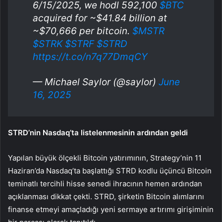
6/15/2025, we hodl 592,100
$BTC
acquired for ~$41.84 billion at
~$70,666 per bitcoin.
$MSTR
$STRK
$STRF
$STRD
https://t.co/n7q77DmqCY
— Michael Saylor (@saylor)
June
16, 2025
STRD’nin Nasdaq’ta listelenmesinin ardından geldi
Yapılan büyük ölçekli Bitcoin yatırımının,
Strategy’nin
11
Haziran’da Nasdaq’ta başlattığı STRD kodlu üçüncü Bitcoin
teminatlı tercihli hisse senedi ihracının hemen ardından
açıklanması dikkat çekti. STRD, şirketin Bitcoin alımlarını
finanse etmeyi amaçladığı yeni sermaye artırımı girişiminin