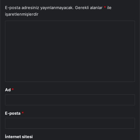
E-posta adresiniz yayınlanmayacak.
Gerekli alanlar
*
ile
işaretlenmişlerdir
Y
o
r
u
m
*
Ad
*
E-posta
*
İnternet sitesi