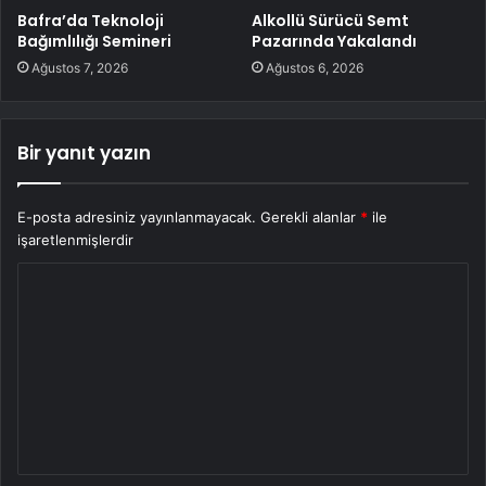
Bafra’da Teknoloji
Alkollü Sürücü Semt
Bağımlılığı Semineri
Pazarında Yakalandı
Ağustos 7, 2026
Ağustos 6, 2026
Bir yanıt yazın
E-posta adresiniz yayınlanmayacak.
Gerekli alanlar
*
ile
işaretlenmişlerdir
Y
o
r
u
m
*