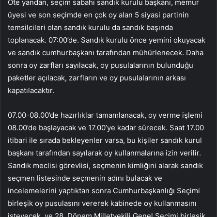
Öte yandan, seçim sabahı sandık kurulu başkanı, memur
üyesi ve son seçimde en çok oy alan 5 siyasi partinin
temsilcileri olan sandık kurulu da sandık başında
toplanacak. 07:00’de. Sandık kurulu önce yemini okuyacak
ve sandık cumhurbaşkanı tarafından mühürlenecek. Daha
sonra oy zarfları sayılacak, oy pusulalarının bulunduğu
paketler açılacak, zarfların ve oy pusulalarının arkası
kapatılacaktır.
07.00-08.00’de hazırlıklar tamamlanacak, oy verme işlemi
08.00’de başlayacak ve 17.00’ye kadar sürecek. Saat 17.00
itibari ile sırada bekleyenler varsa, bu kişiler sandık kurul
başkanı tarafından sayılarak oy kullanmalarına izin verilir.
Sandık meclisi görevlisi, seçmenin kimliğini alarak sandık
seçmen listesinde seçmenin adını bulacak ve
incelemelerini yaptıktan sonra Cumhurbaşkanlığı Seçimi
birleşik oy pusulasını vererek kabinede oy kullanmasını
isteyecek. ve 28. Dönem Milletvekili Genel Seçimi birleşik