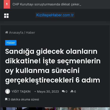
CHP Kurultayı soruşturmasında dikkat çeken ifadeler: Kızım iş için görüşmüş olabilir
Menü
Anasayfa
/
Haber
Haber
Sandığa gidecek olanların
dikkatine! İşte seçmenlerin
oy kullanma sürecini
gerçekleştirecekleri 6 adım
YİĞİT TAŞKIN
Mayıs 30, 2023
0
6
3 dakika okuma süresi