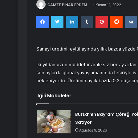
GAMZE PINAR ERDEM
Kasım 11, 2022
Facebook
Twitter
LinkedIn
Tumblr
Pinterest
Reddit
Sanayi üretimi, eylül ayında yıllık bazda yüzde 
İki yıldan uzun müddettir aralıksız her ay artan
son aylarda global yavaşlamanın da tesiriyle i
bekleniyordu. Üretimin aylık bazda 0,2 düşeceği
İlgili Makaleler
Bursa’nın Bayram Çöreği Yo
Satıyor
Ağustos 9, 2026