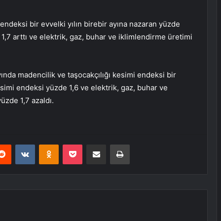
 endeksi bir evvelki yılın birebir ayına nazaran yüzde
1,7 arttı ve elektrik, gaz, buhar ve iklimlendirme üretimi
yında madencilik ve taşocakçılığı kesimi endeksi bir
simi endeksi yüzde 1,6 ve elektrik, gaz, buhar ve
üzde 1,7 azaldı.
erest
Reddit
VKontakte
Odnoklassniki
Pocket
E-Posta ile paylaş
Yazdır