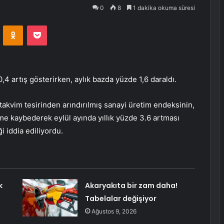
0
8
1 dakika okuma süresi
VKontakte
Odnoklassniki
Pocket
0,4 artış gösterirken, aylık bazda yüzde 1,6 daraldı.
 takvim tesirinden arındırılmış sanayi üretim endeksinin,
vme kaybederek eylül ayında yıllık yüzde 3.6 artması
 iddia ediliyordu.
k
Akaryakıta bir zam daha!
Tabelalar değişiyor
Ağustos 9, 2026