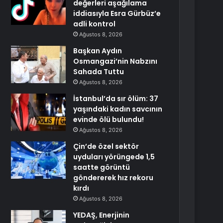
değerleri aşağılama
iddiasıyla Esra Gürbüz’e
adli kontrol
Ağustos 8, 2026
Başkan Aydın
Osmangazi’nin Nabzını
Sahada Tuttu
Ağustos 8, 2026
İstanbul’da sır ölüm: 37
yaşındaki kadın savcının
evinde ölü bulundu!
Ağustos 8, 2026
Çin’de özel sektör
uyduları yörüngede 1,5
saatte görüntü
göndererek hız rekoru
kırdı
Ağustos 8, 2026
YEDAŞ, Enerjinin