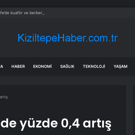
fe’de kuaför ve berber hizmeti başladı
FA
HABER
EKONOMI
SAĞLIK
TEKNOLOJI
YAŞAM
artış
de yüzde 0,4 artış