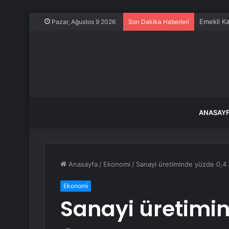
Emekli Ka
Pazar, Ağustos 9 2026
Son Dakika Haberleri
ANASAY
Anasayfa
/
Ekonomi
/
Sanayi üretiminde yüzde 0,4 
Ekonomi
Sanayi üretimin