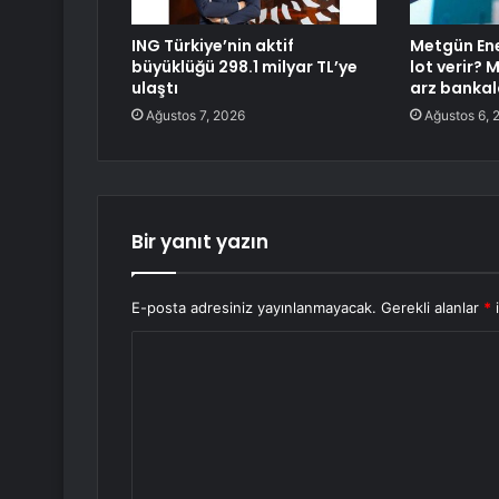
ING Türkiye’nin aktif
Metgün Ene
büyüklüğü 298.1 milyar TL’ye
lot verir? 
ulaştı
arz bankal
Ağustos 7, 2026
Ağustos 6, 
Bir yanıt yazın
E-posta adresiniz yayınlanmayacak.
Gerekli alanlar
*
i
Y
o
r
u
m