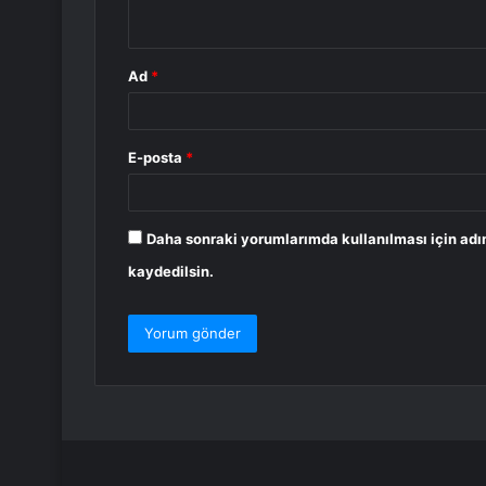
*
Ad
*
E-posta
*
Daha sonraki yorumlarımda kullanılması için adı
kaydedilsin.