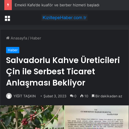
Emekli Kafe’de kuaför ve berber hizmeti başladı
Menü
Anasayfa
/
Haber
Haber
Salvadorlu Kahve Üreticileri
Çin ile Serbest Ticaret
Anlaşması Bekliyor
YİĞİT TAŞKIN
Şubat 3, 2023
0
10
Bir dakikadan az