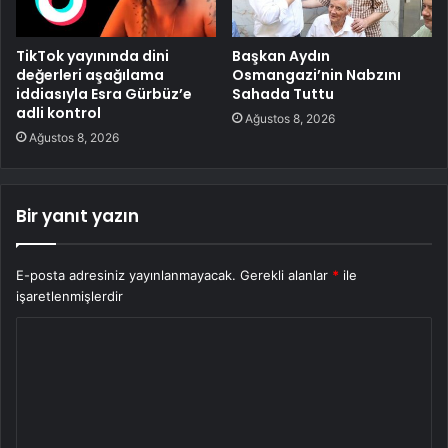
TikTok yayınında dini
Başkan Aydın
değerleri aşağılama
Osmangazi’nin Nabzını
iddiasıyla Esra Gürbüz’e
Sahada Tuttu
adli kontrol
Ağustos 8, 2026
Ağustos 8, 2026
Bir yanıt yazın
E-posta adresiniz yayınlanmayacak.
Gerekli alanlar
*
ile
işaretlenmişlerdir
Y
o
r
u