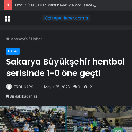
Özgür Özel, DEM Parti heyetiyle görüşecek
Menü
Anasayfa
/
Haber
Haber
Sakarya Büyükşehir hentbol
serisinde 1-0 öne geçti
EROL KARSLI
Mayıs 25, 2023
0
12
Bir dakikadan az