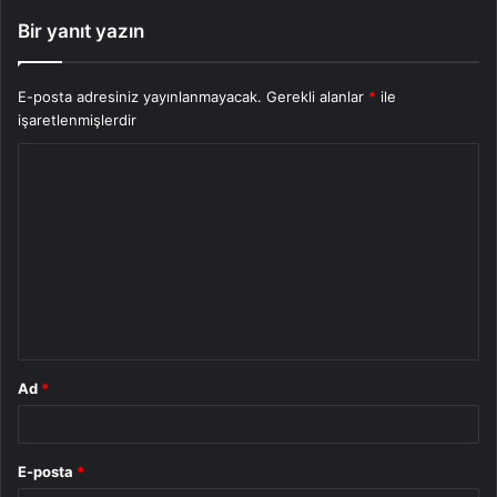
Bir yanıt yazın
E-posta adresiniz yayınlanmayacak.
Gerekli alanlar
*
ile
işaretlenmişlerdir
Y
o
r
u
m
*
Ad
*
E-posta
*