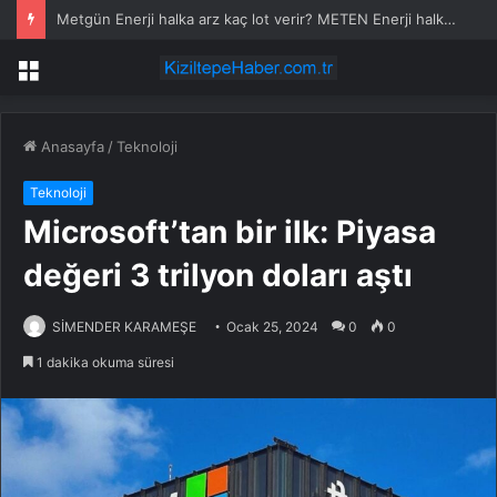
Metgün Enerji halka arz kaç lot verir? METEN Enerji halka arz bankalarda var?
Menü
Anasayfa
/
Teknoloji
Teknoloji
Microsoft’tan bir ilk: Piyasa
değeri 3 trilyon doları aştı
SİMENDER KARAMEŞE
Ocak 25, 2024
0
0
1 dakika okuma süresi