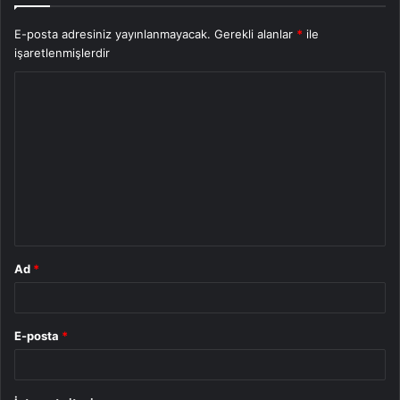
E-posta adresiniz yayınlanmayacak.
Gerekli alanlar
*
ile
işaretlenmişlerdir
Y
o
r
u
m
*
Ad
*
E-posta
*