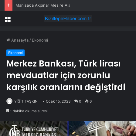
Manisa’da Akpınar Mesire Alanı hizmete açılıyor
Menü
Anasayfa
/
Ekonomi
Ekonomi
Merkez Bankası, Türk lirası
mevduatlar için zorunlu
karşılık oranlarını değiştirdi
YİĞİT TAŞKIN
Ocak 15, 2023
0
6
1 dakika okuma süresi