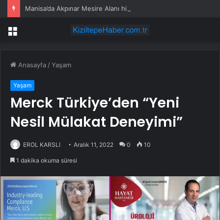
Manisa’da Akpınar Mesire Alanı hizmete açılıyor
Menü
Anasayfa
/
Yaşam
Yaşam
Merck Türkiye’den “Yeni
Nesil Mülakat Deneyimi”
EROL KARSLI
Aralık 11, 2022
0
10
1 dakika okuma süresi