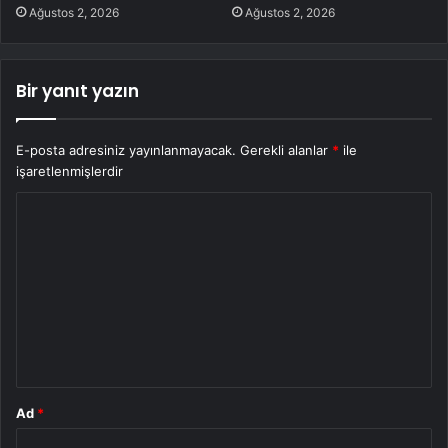
Ağustos 2, 2026
Ağustos 2, 2026
Bir yanıt yazın
E-posta adresiniz yayınlanmayacak.
Gerekli alanlar
*
ile
işaretlenmişlerdir
Y
o
r
u
m
*
Ad
*