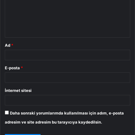
r
u
m
*
Ad
*
E-posta
*
İnternet sitesi
Daha sonraki yorumlarımda kullanılması için adım, e-posta
adresim ve site adresim bu tarayıcıya kaydedilsin.