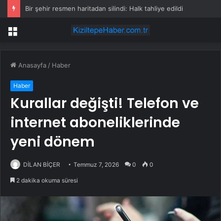
Bir şehir resmen haritadan silindi: Halk tahliye edildi
Menü
Anasayfa
/
Haber
Haber
Kurallar değişti! Telefon ve
internet aboneliklerinde
yeni dönem
DİLAN BİÇER
Temmuz 7, 2026
0
0
2 dakika okuma süresi