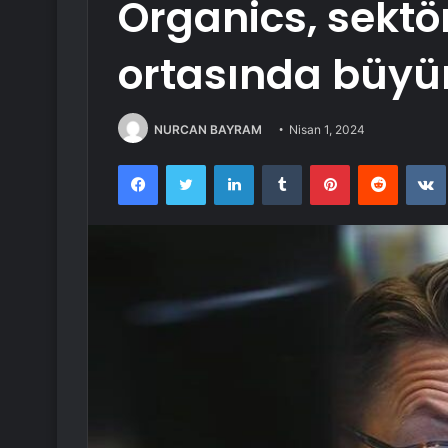
Organics, sektör
ortasında büyüm
NURCAN BAYRAM
Nisan 1, 2024
Facebook
Twitter
LinkedIn
Tumblr
Pinterest
Reddit