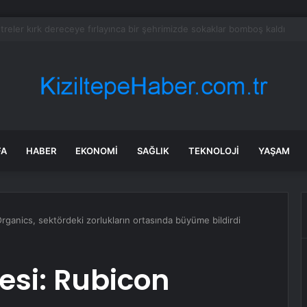
tayı soruşturmasında dikkat çeken ifadeler: Kızım iş için görüşmüş olabil
FA
HABER
EKONOMI
SAĞLIK
TEKNOLOJI
YAŞAM
ganics, sektördeki zorlukların ortasında büyüme bildirdi
si: Rubicon