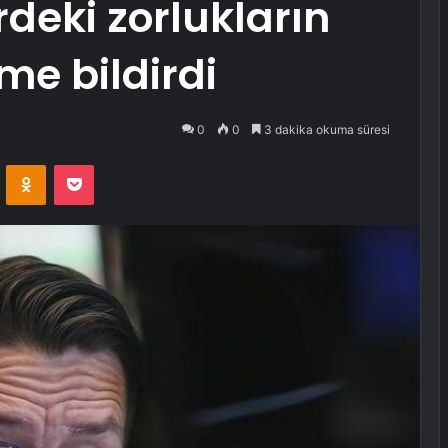
deki zorlukların
e bildirdi
0
0
3 dakika okuma süresi
VKontakte
Odnoklassniki
Pocket