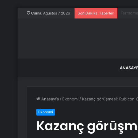
CHP Kurul
Cuma, Ağustos 7 2026
Son Dakika Haberleri
ANASAY
Anasayfa
/
Ekonomi
/
Kazanç görüşmesi: Rubicon Or
Ekonomi
Kazanç görüşme