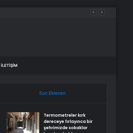
ir
İLETIŞIM
Son Eklenen
Termometreler kırk
dereceye fırlayınca bir
şehrimizde sokaklar