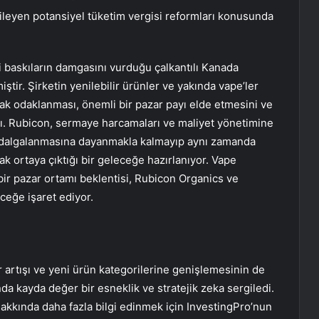
ileyen potansiyel tüketim vergisi reformları konusunda
i baskıların damgasını vurduğu çalkantılı Kanada
ştir. Şirketin yenilebilir ürünler ve yakında vape’ler
ak odaklanması, önemli bir pazar payı elde etmesini ve
dı. Rubicon, sermaye harcamaları ve maliyet yönetimine
sa dalgalanmasına dayanmakla kalmayıp aynı zamanda
k ortaya çıktığı bir geleceğe hazırlanıyor. Vape
bir pazar ortamı beklentisi, Rubicon Organics ve
eceğe işaret ediyor.
r artışı ve yeni ürün kategorilerine genişlemesinin de
ında kayda değer bir esneklik ve stratejik zeka sergiledi.
hakkında daha fazla bilgi edinmek için InvestingPro’nun