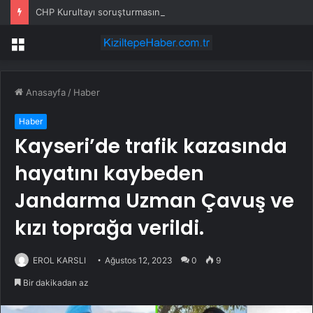
CHP Kurultayı soruşturmasında dikkat çeken ifadeler: Kızım iş için görüşmüş olabilir
Menü
Anasayfa
/
Haber
Haber
Kayseri’de trafik kazasında
hayatını kaybeden
Jandarma Uzman Çavuş ve
kızı toprağa verildi.
EROL KARSLI
Ağustos 12, 2023
0
9
Bir dakikadan az