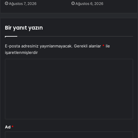
Ağustos 7, 2026
Ağustos 6, 2026
Bir yanıt yazın
E-posta adresiniz yayınlanmayacak.
Gerekli alanlar
*
ile
işaretlenmişlerdir
Y
o
r
u
m
*
Ad
*