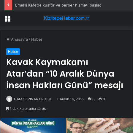
Emekli Kafe’de kuaför ve berber hizmeti başladı
Menü
Anasayfa
/
Haber
Haber
Kavak Kaymakamı
Atar’dan “10 Aralık Dünya
İnsan Hakları Günü” mesajı
GAMZE PINAR ERDEM
Aralık 16, 2022
0
8
1 dakika okuma süresi