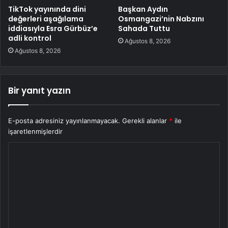
TikTok yayınında dini
Başkan Aydın
değerleri aşağılama
Osmangazi’nin Nabzını
iddiasıyla Esra Gürbüz’e
Sahada Tuttu
adli kontrol
Ağustos 8, 2026
Ağustos 8, 2026
Bir yanıt yazın
E-posta adresiniz yayınlanmayacak.
Gerekli alanlar
*
ile
işaretlenmişlerdir
Y
o
r
u
m
*