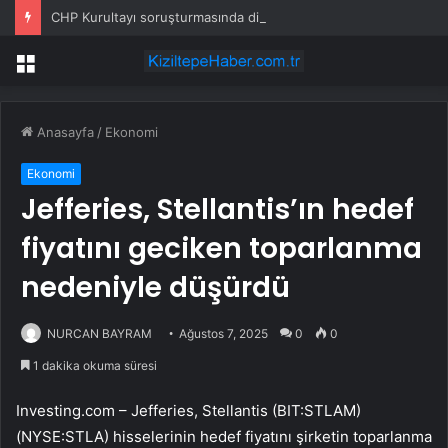
CHP Kurultayı soruşturmasında dikkat çeken ifadeler: Kızım iş için görüşmüş olabilir
Menü
Anasayfa
/
Ekonomi
Ekonomi
Jefferies, Stellantis’ın hedef
fiyatını geciken toparlanma
nedeniyle düşürdü
NURCAN BAYRAM
Ağustos 7, 2025
0
0
1 dakika okuma süresi
Investing.com – Jefferies, Stellantis (BIT:
STLAM
)
(NYSE:
STLA
) hisselerinin hedef fiyatını şirketin toparlanma