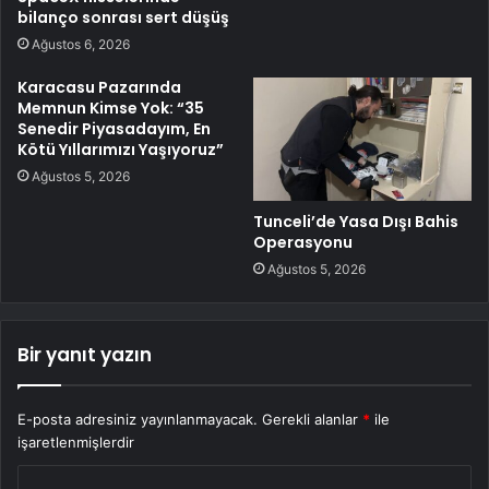
bilanço sonrası sert düşüş
Ağustos 6, 2026
Karacasu Pazarında
Memnun Kimse Yok: “35
Senedir Piyasadayım, En
Kötü Yıllarımızı Yaşıyoruz”
Ağustos 5, 2026
Tunceli’de Yasa Dışı Bahis
Operasyonu
Ağustos 5, 2026
Bir yanıt yazın
E-posta adresiniz yayınlanmayacak.
Gerekli alanlar
*
ile
işaretlenmişlerdir
Y