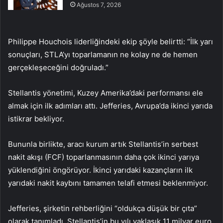
Ağustos 7, 2026
Philippe Houchois liderliğindeki ekip şöyle belirtti: “İlk yarı
sonuçları, STLA’yı toparlamanın ne kolay ne de hemen
gerçekleşeceğini doğruladı.”
Stellantis yönetimi, Kuzey Amerika’daki performansı ele
almak için ilk adımları attı. Jefferies, Avrupa’da ikinci yarıda
istikrar bekliyor.
Bununla birlikte, aracı kurum artık Stellantis’in serbest
nakit akışı (FCF) toparlanmasının daha çok ikinci yarıya
yüklendiğini öngörüyor. İkinci yarıdaki kazançların ilk
yarıdaki nakit kaybını tamamen telafi etmesi beklenmiyor.
Jefferies, şirketin rehberliğini “oldukça düşük bir çıta”
olarak tanımladı. Stellantis’in bu yılı yaklaşık 11 milyar euro