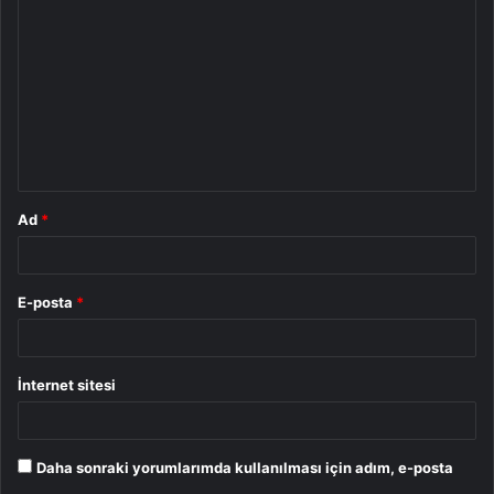
o
r
u
m
*
Ad
*
E-posta
*
İnternet sitesi
Daha sonraki yorumlarımda kullanılması için adım, e-posta