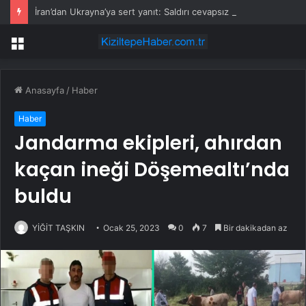
İran’dan Ukrayna’ya sert yanıt: Saldırı cevapsız kalmayacak
Menü
Anasayfa
/
Haber
Haber
Jandarma ekipleri, ahırdan
kaçan ineği Döşemealtı’nda
buldu
YİĞİT TAŞKIN
Ocak 25, 2023
0
7
Bir dakikadan az