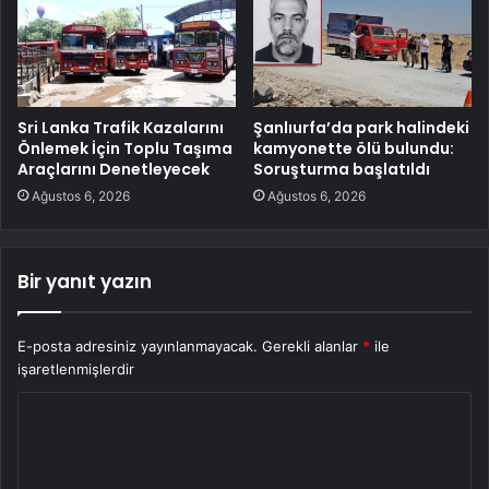
Sri Lanka Trafik Kazalarını
Şanlıurfa’da park halindeki
Önlemek İçin Toplu Taşıma
kamyonette ölü bulundu:
Araçlarını Denetleyecek
Soruşturma başlatıldı
Ağustos 6, 2026
Ağustos 6, 2026
Bir yanıt yazın
E-posta adresiniz yayınlanmayacak.
Gerekli alanlar
*
ile
işaretlenmişlerdir
Y
o
r