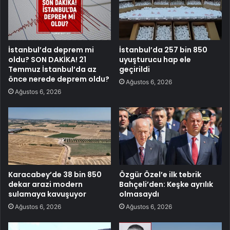
İstanbul’da deprem mi
İstanbul’da 257 bin 850
oldu? SON DAKİKA! 21
uyuşturucu hap ele
Temmuz İstanbul’da az
geçirildi
önce nerede deprem oldu?
Ağustos 6, 2026
Ağustos 6, 2026
Karacabey’de 38 bin 850
Özgür Özel’e ilk tebrik
dekar arazi modern
Bahçeli’den: Keşke ayrılık
sulamaya kavuşuyor
olmasaydı
Ağustos 6, 2026
Ağustos 6, 2026