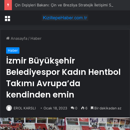
Çin Dışişleri Bakanı: Çin ve Brezilya Stratejik İletişimi Sürdürmeli ve Koordinasyonu Güçlendirmeli
Menü
Anasayfa
/
Haber
Haber
İzmir Büyükşehir
Belediyespor Kadın Hentbol
Takımı Avrupa’da
kendinden emin
EROL KARSLI
Ocak 18, 2023
0
6
Bir dakikadan az