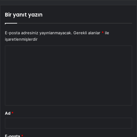
Bir yanıt yazın
E-posta adresiniz yayınlanmayacak.
Gerekli alanlar
*
ile
işaretlenmişlerdir
Y
o
r
u
m
*
Ad
*
E-posta
*