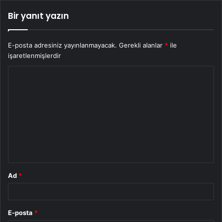
Bir yanıt yazın
E-posta adresiniz yayınlanmayacak.
Gerekli alanlar
*
ile
işaretlenmişlerdir
Y
o
r
u
m
*
Ad
*
E-posta
*