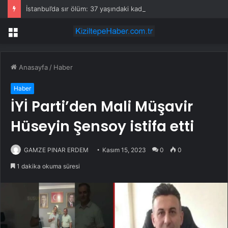
İstanbul’da sır ölüm: 37 yaşındaki kadın savcının evinde ölü bulundu!
Menü
Anasayfa
/
Haber
Haber
İYİ Parti’den Mali Müşavir
Hüseyin Şensoy istifa etti
GAMZE PINAR ERDEM
Kasım 15, 2023
0
0
1 dakika okuma süresi