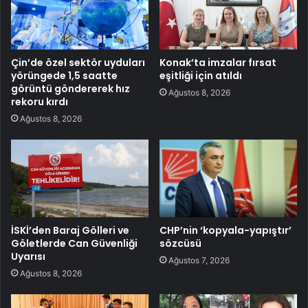
Çin’de özel sektör uyduları
Konak’ta imzalar fırsat
yörüngede 1,5 saatte
eşitliği için atıldı
görüntü göndererek hız
Ağustos 8, 2026
rekoru kırdı
Ağustos 8, 2026
İSKİ’den Baraj Gölleri ve
CHP’nin ‘kopyala-yapıştır’
Göletlerde Can Güvenliği
sözcüsü
Uyarısı
Ağustos 7, 2026
Ağustos 8, 2026