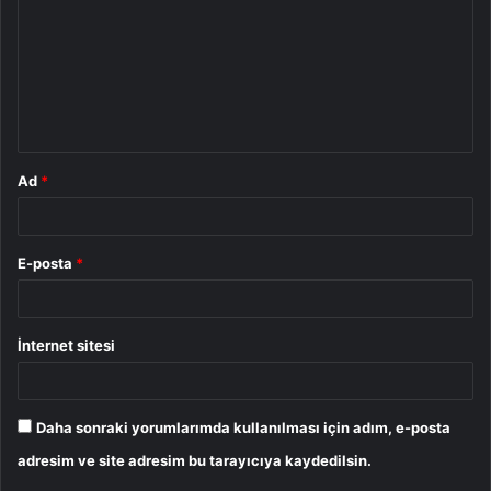
r
u
m
*
Ad
*
E-posta
*
İnternet sitesi
Daha sonraki yorumlarımda kullanılması için adım, e-posta
adresim ve site adresim bu tarayıcıya kaydedilsin.