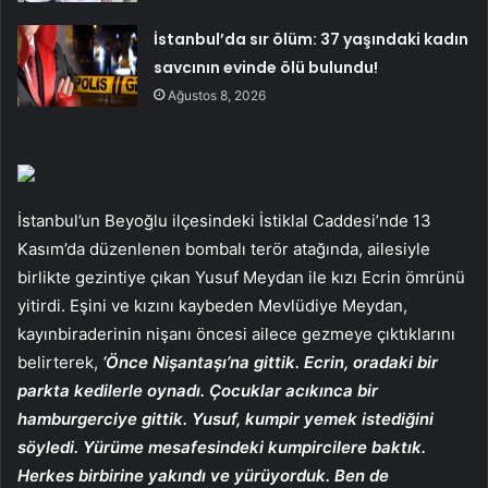
İstanbul’da sır ölüm: 37 yaşındaki kadın
savcının evinde ölü bulundu!
Ağustos 8, 2026
İstanbul’un Beyoğlu ilçesindeki İstiklal Caddesi’nde 13
Kasım’da düzenlenen bombalı terör atağında, ailesiyle
birlikte gezintiye çıkan Yusuf Meydan ile kızı Ecrin ömrünü
yitirdi. Eşini ve kızını kaybeden Mevlüdiye Meydan,
kayınbiraderinin nişanı öncesi ailece gezmeye çıktıklarını
belirterek,
‘Önce Nişantaşı’na gittik. Ecrin, oradaki bir
parkta kedilerle oynadı. Çocuklar acıkınca bir
hamburgerciye gittik. Yusuf, kumpir yemek istediğini
söyledi. Yürüme mesafesindeki kumpircilere baktık.
Herkes birbirine yakındı ve yürüyorduk. Ben de