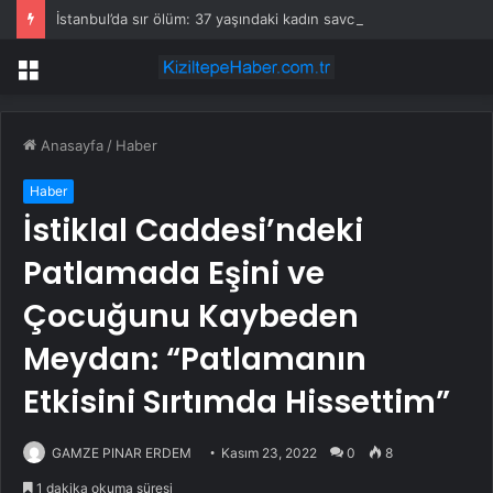
İstanbul’da sır ölüm: 37 yaşındaki kadın savcının evinde ölü bulundu!
Menü
Anasayfa
/
Haber
Haber
İstiklal Caddesi’ndeki
Patlamada Eşini ve
Çocuğunu Kaybeden
Meydan: “Patlamanın
Etkisini Sırtımda Hissettim”
GAMZE PINAR ERDEM
Kasım 23, 2022
0
8
1 dakika okuma süresi