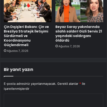
Çin Dışişleri Bakanı: Çin ve
Beyaz Saray yakınlarında
Brezilya Stratejik İletişimi
silahlı saldırı! Gizli Servis 21
Sürdürmeli ve
yaşındaki saldırganı
Koordinasyonu
öldürdü
Güçlendirmeli
Ağustos 7, 2026
Ağustos 7, 2026
Bir yanıt yazın
E-posta adresiniz yayınlanmayacak.
Gerekli alanlar
*
ile
işaretlenmişlerdir
Y
o