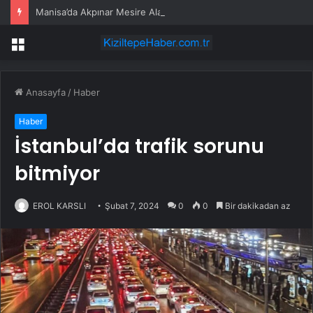
Manisa’da Akpınar Mesire Alanı hizmete açılıyor
Menü
Anasayfa
/
Haber
Haber
İstanbul’da trafik sorunu
bitmiyor
EROL KARSLI
Şubat 7, 2024
0
0
Bir dakikadan az