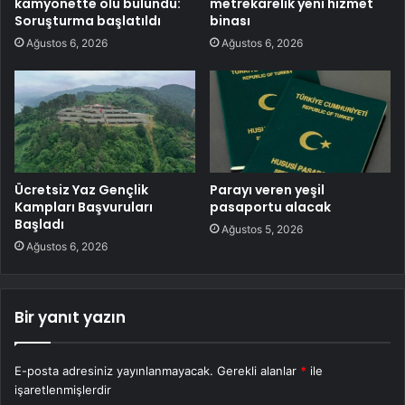
kamyonette ölü bulundu:
metrekarelik yeni hizmet
Soruşturma başlatıldı
binası
Ağustos 6, 2026
Ağustos 6, 2026
Ücretsiz Yaz Gençlik
Parayı veren yeşil
Kampları Başvuruları
pasaportu alacak
Başladı
Ağustos 5, 2026
Ağustos 6, 2026
Bir yanıt yazın
E-posta adresiniz yayınlanmayacak.
Gerekli alanlar
*
ile
işaretlenmişlerdir