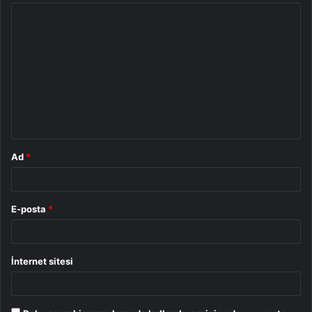
Y
o
r
u
m
*
Ad
*
E-posta
*
İnternet sitesi