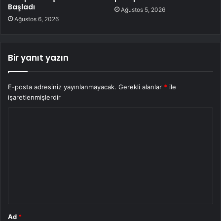
Başladı
Ağustos 5, 2026
Ağustos 6, 2026
Bir yanıt yazın
E-posta adresiniz yayınlanmayacak.
Gerekli alanlar
*
ile
işaretlenmişlerdir
Y
o
r
u
m
*
Ad
*