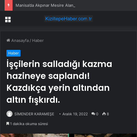
Manisa’da Akpınar Mesire Alanı hizmete açılıyor
Menü
Anasayfa
/
Haber
Haber
İşçilerin salladığı kazma
hazineye saplandı!
Kazdıkça yerin altından
altın fışkırdı.
SİMENDER KARAMEŞE
Aralık 19, 2022
0
8
1 dakika okuma süresi