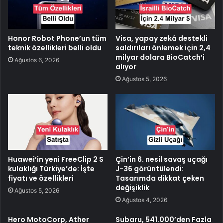
Honor Robot Phone’un tüm
Visa, yapay zekâ destekli
teknik özellikleri belli oldu
saldırıları önlemek için 2,4
milyar dolara BioCatch’i
Ağustos 6, 2026
alıyor
Ağustos 5, 2026
Huawei’in yeni FreeClip 2 S
Çin’in 6. nesil savaş uçağı
kulaklığı Türkiye’de: İşte
J-36 görüntülendi:
fiyatı ve özellikleri
Tasarımda dikkat çeken
değişiklik
Ağustos 5, 2026
Ağustos 4, 2026
Hero MotoCorp, Ather
Subaru, 541.000’den Fazla