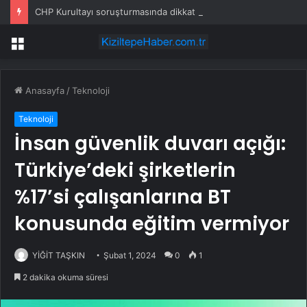
CHP Kurultayı soruşturmasında dikkat çeken ifadeler: Kızım iş için görüşmüş olabilir
Menü
Anasayfa
/
Teknoloji
Teknoloji
İnsan güvenlik duvarı açığı:
Türkiye’deki şirketlerin
%17’si çalışanlarına BT
konusunda eğitim vermiyor
YİĞİT TAŞKIN
Şubat 1, 2024
0
1
2 dakika okuma süresi