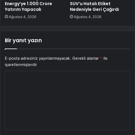
Energy’ye 1.000 Crore
SUV’u Hatalı Etiket
Yatırım Yapacak
Nedeniyle Geri Çağırdı
Ağustos 4, 2026
Ağustos 4, 2026
Bir yanıt yazın
E-posta adresiniz yayınlanmayacak.
Gerekli alanlar
*
ile
işaretlenmişlerdir
Y
o
r
u
m
*