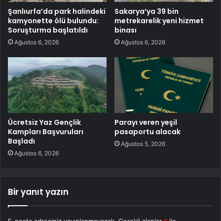
Şanlıurfa’da park halindeki
Sakarya’ya 39 bin
kamyonette ölü bulundu:
metrekarelik yeni hizmet
Soruşturma başlatıldı
binası
Ağustos 6, 2026
Ağustos 6, 2026
Ücretsiz Yaz Gençlik
Parayı veren yeşil
Kampları Başvuruları
pasaportu alacak
Başladı
Ağustos 5, 2026
Ağustos 6, 2026
Bir yanıt yazın
E-posta adresiniz yayınlanmayacak.
Gerekli alanlar
*
ile