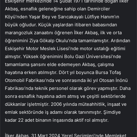
Eskişehir merkezinde 14 Şubat 1971 tarihinde doğan İlker
Akbaş, esnaflık geleneğine sahip olan Demirciler
Köyü’nden Yaşar Bey ve Sarıcakayalı Lütfiye Hanım’ın
büyük oğludur. Küçük yaşlardan itibaren babasından
marangozluk zanaatını öğrenen İlker Akbaş, ilk ve orta
öğrenimini Ziya Gökalp Okulu’nda tamamlamıştır. Ardından
Eskişehir Motor Meslek Lisesi’nde motor ustalığı eğitimi
almıştır. Yüksek öğrenimini Bolu Gazi Üniversitesi’nde
tamamlama şansını elde edemeyen Akbaş, çalışma
hayatına erken atılmıştır. Dört yıl boyunca Bursa Tofaş
Otomobil Fabrikası’nda ve sonrasında iki yıl Otosan İnönü
Fabrikası’nda teknik personel olarak görev yapmıştır. Daha
sonra esnaflık hayatına adım atmış ve çeşitli sektörlerde
dükkanlar işletmiştir. 2006 yılında müteahhitlik, inşaat ve
emlak sektöründe iş adamı olarak tanınmıştır. Şimdiye
kadar 22 adet binanın inşasında aktif rol almıştır.
İlker Akbaş, 31 Mart 2024 Yerel Seçimleri’nde Memleket