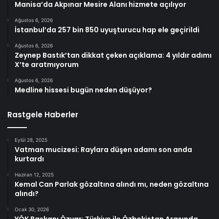
Manisa’da Akpınar Mesire Alanı hizmete açılıyor
Ağustos 6, 2026
İstanbul’da 257 bin 850 uyuşturucu hap ele geçirildi
Ağustos 6, 2026
Zeynep Bastık’tan dikkat çeken açıklama: 4 yıldır adımı
X’te aratmıyorum
Ağustos 6, 2026
Medline hissesi bugün neden düşüyor?
Rastgele Haberler
Eylül 28, 2025
Vatman mucizesi: Raylara düşen adamı son anda
kurtardı
Haziran 12, 2025
Kemal Can Parlak gözaltına alındı mı, neden gözaltına
alındı?
Ocak 30, 2026
YÖK Başkanı Özvar: Türkiye ile Özbekistan Arasında