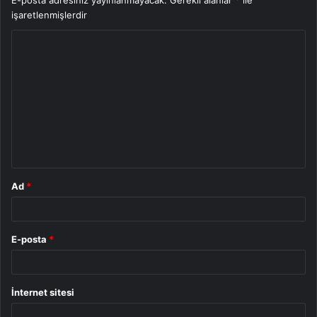
işaretlenmişlerdir
Y
o
r
u
m
*
Ad
*
E-posta
*
İnternet sitesi