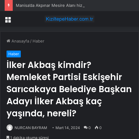
Manisa’da Akpınar Mesire Alanı hizmete açılıyor
Menü
Anasayfa
/
Haber
Haber
İlker Akbaş kimdir?
Memleket Partisi Eskişehir
Sarıcakaya Belediye Başkan
Adayı İlker Akbaş kaç
yaşında, nereli?
NURCAN BAYRAM
Mart 14, 2024
0
0
1 dakika okuma süresi