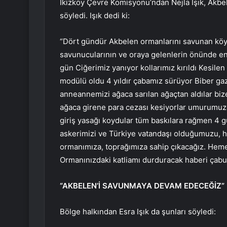
İkizköy Çevre Komisyonu’ndan Nejla Işık, Akbe
söyledi. Işık dedi ki:
“Dört gündür Akbelen ormanlarını savunan köylü
savunucularının ve oraya gelenlerin önünde eng
gün Ciğerimiz yanıyor kollarımız kırıldı Kesilen
modülü oldu 4 yıldır çabamız sürüyor Biber gazı
anneannemizi ağaca sarılan ağaçtan aldılar bi
ağaca girene para cezası kesiyorlar umurumuzda
giriş yasağı koydular tüm baskılara rağmen 4 g
askerimizi ve Türkiye vatandaşı olduğumuzu, 
ormanımıza, toprağımıza sahip çıkacağız. Hemen
Ormanınızdaki katliamı durduracak haberi çabuk 
“AKBELEN’İ SAVUNMAYA DEVAM EDECEĞİZ”
Bölge halkından Esra Işık da şunları söyledi: