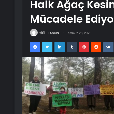
Halk Ağaç Kesi
Mücadele Ediyo
YİĞİT TAŞKIN
Temmuz 28, 2023
Facebook
Twitter
LinkedIn
Tumblr
Pinterest
Reddit