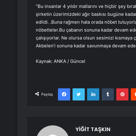
“Bu insanlar 4 yıldır mallarını ve hiçbir şey bı
şirketin üzerimizdeki ağır baskısı bugüne kadar
edildi. .Buna rağmen hala orada nöbet tutuyorl
nöbetteler.Bu çabanın sonuna kadar devam edec
çalışıyorlar. Ne olursa olsun sesimizi kısmaya 
Akbelen’i sonuna kadar savunmaya devam edec
Kaynak: ANKA / Güncel
Facebook
Twitter
LinkedIn
Tumblr
Pint
Paylaş
YİĞİT TAŞKIN