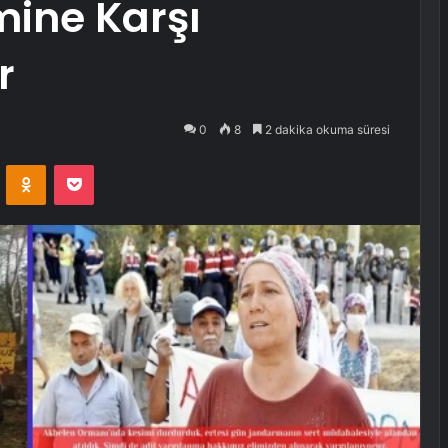
mine Karşı
r
0
8
2 dakika okuma süresi
VKontakte
Odnoklassniki
Pocket