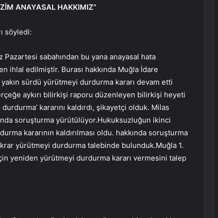
BİZİM ANAYASAL HAKKIMIZ”
ı söyledi:
 Pazartesi sabahından bu yana anayasal hata
n ihlal edilmiştir. Burası hakkında Muğla İdare
la yakın sürdü yürütmeyi durdurma kararı devam etti
rçeğe aykırı bilirkişi raporu düzenleyen bilirkişi heyeti
urdurma’ kararını kaldırdı, şikayetçi olduk. Milas
kında soruşturma yürütülüyor.Hukuksuzluğun ikinci
rdurma kararının kaldırılması oldu. hakkında soruşturma
 tekrar yürütmeyi durdurma talebinde bulunduk.Muğla 1.
çin yeniden yürütmeyi durdurma kararı vermesini talep