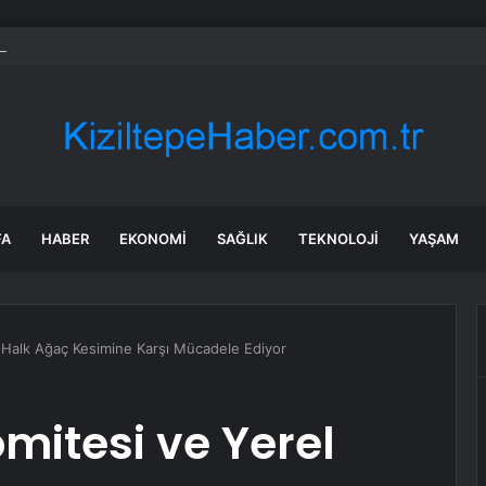
e özel sektör uyduları yörüngede 1,5 saatte görüntü göndererek hız reko
FA
HABER
EKONOMI
SAĞLIK
TEKNOLOJI
YAŞAM
l Halk Ağaç Kesimine Karşı Mücadele Ediyor
mitesi ve Yerel