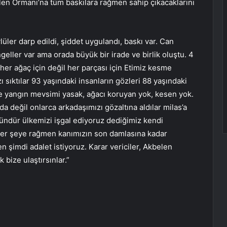
len Ormanı’na tüm baskılara rağmen sahip çıkacaklarını
ler darp edildi, şiddet uygulandı, baskı var. Can
eller var ama orada büyük bir irade ve birlik oluştu. 4
 her ağaç için değil her parçası için Etimiz kesme
 sıktılar 93 yaşındaki insanların gözleri 88 yaşındaki
ze yangın mevsimi yasak, ağacı koruyan yok, kesen yok.
 değil onlarca arkadaşımızı gözaltına aldılar milas’a
ündür ülkemizi işgal ediyoruz dediğimiz kendi
her şeye rağmen kanımızın son damlasına kadar
 şimdi adalet istiyoruz. Karar vericiler, Akbelen
bize ulaştırsınlar.”