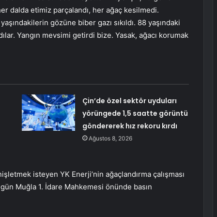
 her dalda etimiz parçalandı, her ağaç kesilmedi.
yaşındakilerin gözüne biber gazı sıkıldı. 88 yaşındaki
dılar. Yangın mevsimi getirdi bize. Yasak, ağacı korumak
Çin’de özel sektör uyduları
yörüngede 1,5 saatte görüntü
göndererek hız rekoru kırdı
Ağustos 8, 2026
nişletmek isteyen YK Enerji’nin ağaçlandırma çalışması
ugün Muğla 1. İdare Mahkemesi önünde basın