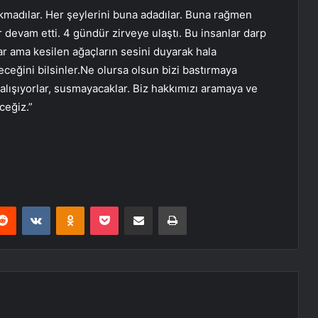
rakmadılar. Her şeylerini buna adadılar. Buna rağmen
 devam etti. 4 gündür zirveye ulaştı. Bu insanlar darp
ar ama kesilen ağaçların sesini duyarak hala
eğini bilsinler.Ne olursa olsun bizi bastırmaya
çalışıyorlar, susmayacaklar. Biz hakkımızı aramaya ve
eğiz.”
erest
Reddit
VKontakte
Odnoklassniki
Pocket
E-Posta ile paylaş
Yazdır