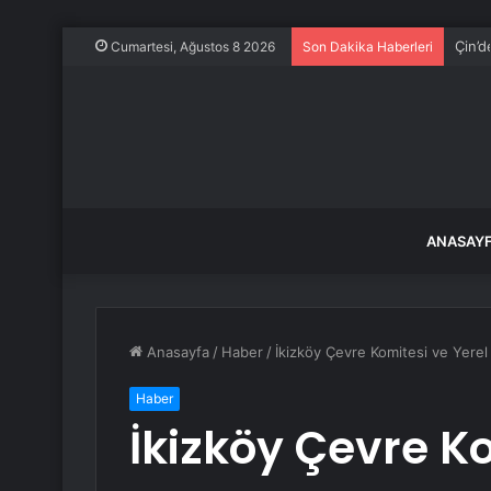
Çin’d
Cumartesi, Ağustos 8 2026
Son Dakika Haberleri
ANASAY
Anasayfa
/
Haber
/
İkizköy Çevre Komitesi ve Yere
Haber
İkizköy Çevre Ko