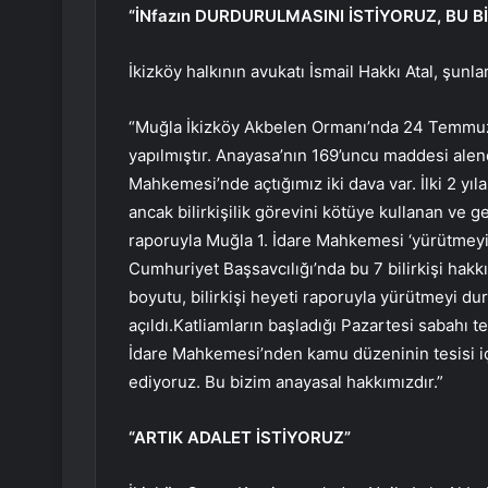
“İNfazın DURDURULMASINI İSTİYORUZ, BU 
İkizköy halkının avukatı İsmail Hakkı Atal, şunlar
“Muğla İkizköy Akbelen Ormanı’nda 24 Temmuz
yapılmıştır. Anayasa’nın 169’uncu maddesi alene
Mahkemesi’nde açtığımız iki dava var. İlki 2 yı
ancak bilirkişilik görevini kötüye kullanan ve ge
raporuyla Muğla 1. İdare Mahkemesi ‘yürütmeyi d
Cumhuriyet Başsavcılığı’nda bu 7 bilirkişi hak
boyutu, bilirkişi heyeti raporuyla yürütmeyi du
açıldı.Katliamların başladığı Pazartesi sabahı
İdare Mahkemesi’nden kamu düzeninin tesisi i
ediyoruz. Bu bizim anayasal hakkımızdır.”
“ARTIK ADALET İSTİYORUZ”